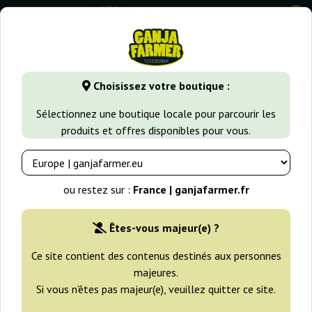
0
GanjaFarmer.fr
Variétés de Cannabis
Northern Light
No
Choisissez votre boutique :
Northern Light Blue Delicious
Sélectionnez une boutique locale pour parcourir les
Seeds
produits et offres disponibles pour vous.
ou restez sur :
France | ganjafarmer.fr
Êtes-vous majeur(e) ?
Ce site contient des contenus destinés aux personnes
majeures.
Si vous n’êtes pas majeur(e), veuillez quitter ce site.