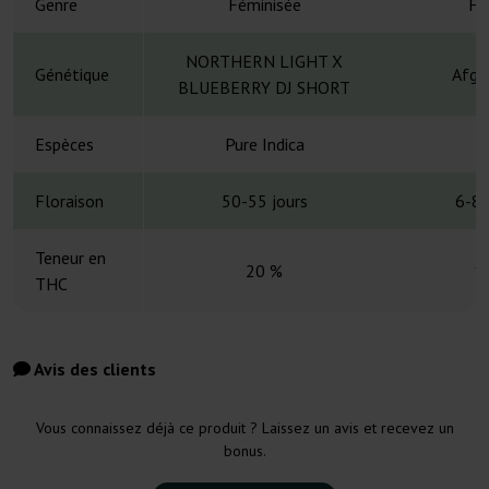
Genre
Féminisée
Fé
NORTHERN LIGHT X
Génétique
Afgh
BLUEBERRY DJ SHORT
Espèces
Pure Indica
Floraison
50-55 jours
6-8 
Teneur en
20 %
1
THC
Avis des clients
Vous connaissez déjà ce produit ? Laissez un avis et recevez un
bonus.