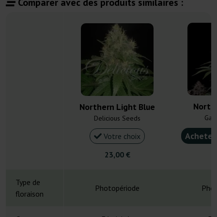
Comparer avec des produits similaires :
North
Northern Light Blue
Gan
Delicious Seeds
Acheter
Votre choix
23,00 €
4
Type de
Photopériode
Phot
floraison