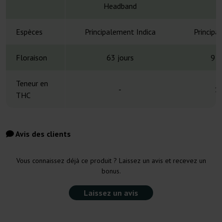
Headband
Espèces
Principalement Indica
Principa
Floraison
63 jours
9 s
Teneur en
-
1
THC
Avis des clients
Vous connaissez déjà ce produit ? Laissez un avis et recevez un
bonus.
Laissez un avis