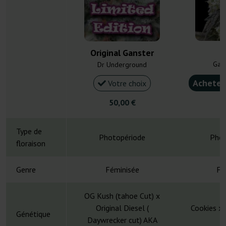
O
Original Ganster
Gan
Dr Underground
Acheter
Votre choix
50,00 €
5
Type de
Photopériode
Phot
floraison
Genre
Féminisée
Fé
OG Kush (tahoe Cut) x
Original Diesel (
Cookies x 
Génétique
Daywrecker cut) AKA