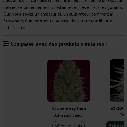
passionnés de cannabis cherchant un équilibre entre une saveur
délicieuse, un rendement substantiel et des effets revigorants.
Que vous soyez un amateur ou un cultivateur commercial,
Strawberry Gum promet un voyage de culture gratifiant et
satisfaisant.
Comparer avec des produits similaires :
Strawb
Strawberry Gum
Gan
Advanced Seeds
Acheter
Votre choix