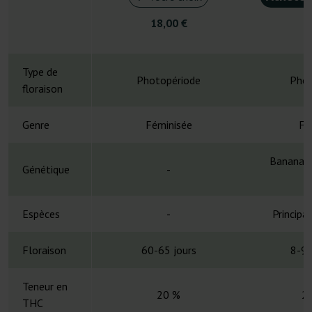
18,00 €
4
Type de
Photopériode
Phot
floraison
Genre
Féminisée
Fé
Banana K
Génétique
-
Espèces
-
Principa
Floraison
60-65 jours
8-9 
Teneur en
20 %
2
THC