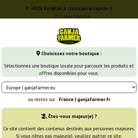
⭐ -40% Variétés à croissance rapide ⭐
⏰ 2 Jours 04:03:33
r
0 - 16:00
Choisissez votre boutique :
Banques de graines
Variétés de cannabis
Plus
Sélectionnez une boutique locale pour parcourir les produits et
offres disponibles pour vous.
ines de Cannabis Féminisées
Exotic Colours
ou restez sur :
France | ganjafarmer.fr
Éleveur:
Exotic Seed
Êtes-vous majeur(e) ?
Emballage d'origine:
Ce site contient des contenus destinés aux personnes majeures.
Si vous n’êtes pas majeur(e), veuillez quitter ce site.