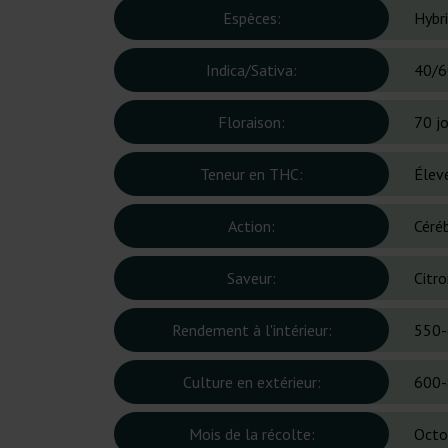
Espèces:
Hybr
Indica/Sativa:
40/6
Floraison:
70 j
Teneur en THC:
Élev
Action:
Céré
Saveur:
Citro
Rendement à l'intérieur:
550-
Culture en extérieur:
600-
Mois de la récolte:
Octo