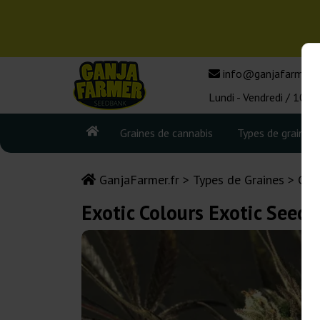
info@ganjafarmer.f
Lundi - Vendredi / 10:0
Graines de cannabis
Types de graines
GanjaFarmer.fr
Types de Graines
Gra
Exotic Colours Exotic Seed