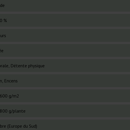
ide
0 %
ours
ée
brale, Détente physique
n, Encens
600 g/m2
800 g/plante
bre (Europe du Sud)