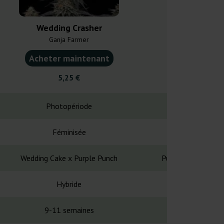
Wedding Crasher
Tropicana Coo
Ganja Farmer
Ganja F
Acheter maintenant
Acheter ma
5,25 €
5,25
Photopériode
Photopé
Féminisée
Fémin
Wedding Cake x Purple Punch
Purple Punch x Tr
Hybride
Hybr
9-11 semaines
9-10 se