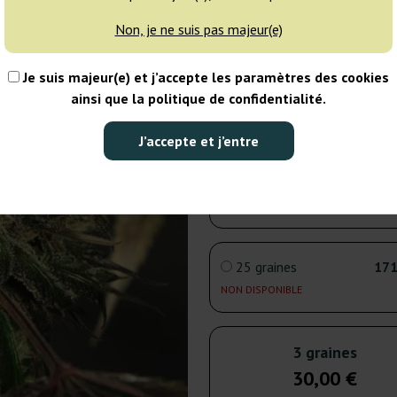
3 graines
30
Non, je ne suis pas majeur(e)
EXPÉD. 3-7 JOURS
Je suis majeur(e) et j’accepte les paramètres des cookies
5 graines
50
ainsi que la politique de confidentialité.
NON DISPONIBLE
J’accepte et j’entre
10 graines
99
NON DISPONIBLE
25 graines
171
NON DISPONIBLE
3 graines
30,00 €