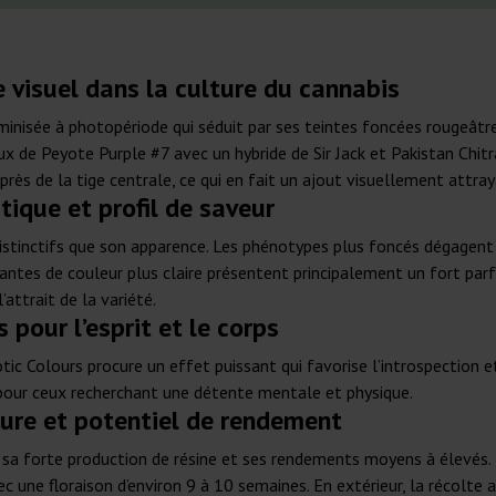
 visuel dans la culture du cannabis
minisée à photopériode qui séduit par ses teintes foncées rougeâtre
x de Peyote Purple #7 avec un hybride de Sir Jack et Pakistan Chitr
rès de la tige centrale, ce qui en fait un ajout visuellement attray
tique et profil de saveur
distinctifs que son apparence. Les phénotypes plus foncés dégagent
lantes de couleur plus claire présentent principalement un fort par
attrait de la variété.
 pour l’esprit et le corps
tic Colours procure un effet puissant qui favorise l’introspection e
pour ceux recherchant une détente mentale et physique.
ture et potentiel de rendement
 sa forte production de résine et ses rendements moyens à élevés. E
 une floraison d’environ 9 à 10 semaines. En extérieur, la récolte 