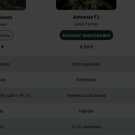
Amnesia F1
olours
Ganja Farmer
Seed
Acheter maintenant
choix
 €
4,50 €
riode
Photopériode
sée
Féminisée
ir Jack x P.C.K)
Amnesia x Amnesia
de
Hybride
rs
9-10 semaines