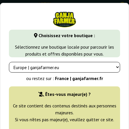
0
GanjaFarmer.fr
Variétés de Cannabis
White Widow
Gip
Choisissez votre boutique :
Gipsy Widow Exotic Seed
Sélectionnez une boutique locale pour parcourir les
produits et offres disponibles pour vous.
ou restez sur :
France | ganjafarmer.fr
Êtes-vous majeur(e) ?
Ce site contient des contenus destinés aux personnes
majeures.
Si vous n’êtes pas majeur(e), veuillez quitter ce site.