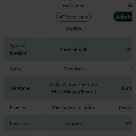
Gan
Exotic Seed
Acheter
Votre choix
25,00 €
4
Type de
Photopériode
Phot
floraison
Genre
Féminisée
Fé
White Widow Pheno A x
Génétique
Runtz 
White Widow Pheno B
Espèces
Principalement Indica
Principa
Floraison
63 jours
9-10