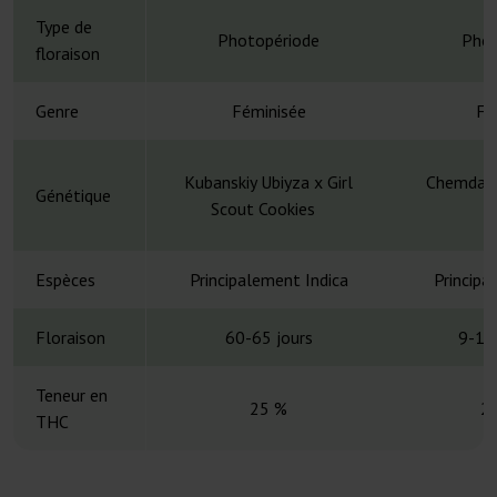
Type de
Photopériode
Phot
floraison
Genre
Féminisée
Fé
Kubanskiy Ubiyza x Girl
Chemdawg
Génétique
Scout Cookies
C
Espèces
Principalement Indica
Principa
Floraison
60-65 jours
9-10
Teneur en
25 %
2
THC