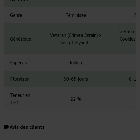
Genre
Féminisée
Fé
Gelato #2
Veteran (Crimea Strain) x
Génétique
Cookies x
Secret Hybrid
Espèces
Indica
Floraison
60-65 jours
8-10
Teneur en
22 %
2
THC
Avis des clients