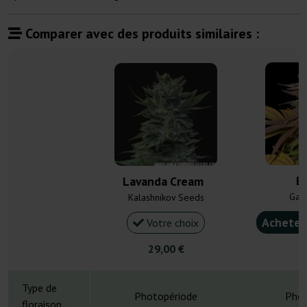
Comparer avec des produits similaires :
Bi
Lavanda Cream
Gan
Kalashnikov Seeds
Acheter
Votre choix
29,00 €
5
Type de
Photopériode
Phot
floraison