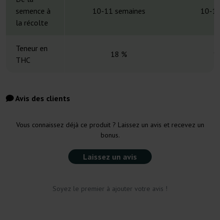
semence à
10-11 semaines
10-11
la récolte
Teneur en
18 %
1
THC
Avis des clients
Vous connaissez déjà ce produit ? Laissez un avis et recevez un
bonus.
Laissez un avis
Soyez le premier à ajouter votre avis !