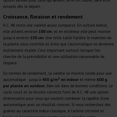
option sensée pour ceux qui aiment un effet lisible, sans être
écrasés dès le départ.
Croissance, floraison et rendement
K.C. 48 reste une variété assez compacte. En culture indoor,
elle atteint environ
100 cm
, et en extérieur elle peut monter
jusqu’à environ
150 cm
. Une telle taille facilite le maintien de
la plante sous contrôle et évite que l’automatique ne devienne
inutilement étalée. C’est important surtout lorsque l’on
cherche de la prévisibilité et une utilisation raisonnable de
l’espace.
En termes de rendement, la variété se montre solide pour une
automatique : jusqu’à
450 g/m² en indoor
et même
600 g
par plante en outdoor
, bien sûr dans de bonnes conditions. Le
cycle court et la récolte correcte font de K.C. 48 une option
intéressante pour ceux qui veulent combiner la rapidité d’une
automatique avec un résultat concret. Si vous recherchez des
graines au caractère indica classique, à l’arôme citronné et