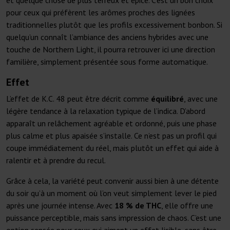
et quelque chose de plus terreux et épicé. C’est un bon choix
pour ceux qui préfèrent les arômes proches des lignées
traditionnelles plutôt que les profils excessivement bonbon. Si
quelqu’un connaît l’ambiance des anciens hybrides avec une
touche de Northern Light, il pourra retrouver ici une direction
familière, simplement présentée sous forme automatique.
Effet
L’effet de K.C. 48 peut être décrit comme
équilibré
, avec une
légère tendance à la relaxation typique de l’indica. D’abord
apparaît un relâchement agréable et ordonné, puis une phase
plus calme et plus apaisée s’installe. Ce n’est pas un profil qui
coupe immédiatement du réel, mais plutôt un effet qui aide à
ralentir et à prendre du recul.
Grâce à cela, la variété peut convenir aussi bien à une détente
du soir qu’à un moment où l’on veut simplement lever le pied
après une journée intense. Avec
18 % de THC
, elle offre une
puissance perceptible, mais sans impression de chaos. C’est une