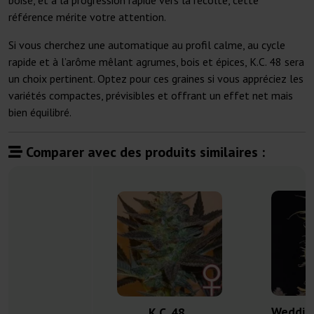
boisé, et à la progression rapide vers la récolte, cette
référence mérite votre attention.
Si vous cherchez une automatique au profil calme, au cycle
rapide et à l’arôme mêlant agrumes, bois et épices, K.C. 48 sera
un choix pertinent. Optez pour ces graines si vous appréciez les
variétés compactes, prévisibles et offrant un effet net mais
bien équilibré.
Comparer avec des produits similaires :
Weddin
K.C. 48