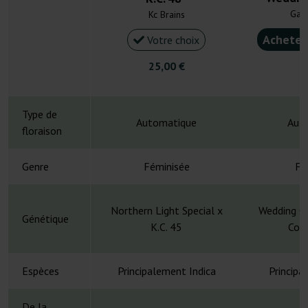
Gan
Kc Brains
Acheter
Votre choix
25,00 €
4
Type de
Automatique
Aut
floraison
Genre
Féminisée
Fé
Northern Light Special x
Wedding Ca
Génétique
K.C. 45
Cook
Espèces
Principalement Indica
Principa
De la