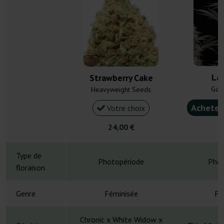
La
Strawberry Cake
Gan
Heavyweight Seeds
Acheter
Votre choix
24,00 €
5
Type de
Photopériode
Phot
floraison
Genre
Féminisée
Fé
Chronic x White Widow x