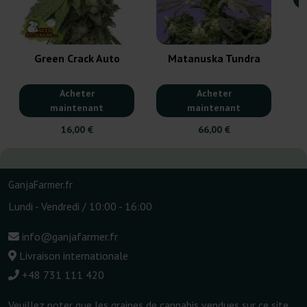
Green Crack Auto
Matanuska Tundra
Acheter
Acheter
maintenant
maintenant
16,00 €
66,00 €
GanjaFarmer.fr
Lundi - Vendredi / 10:00 - 16:00
info@ganjafarmer.fr
Livraison internationale
+48 731 111 420
Veuillez noter que les graines de cannabis vendues sur ce site