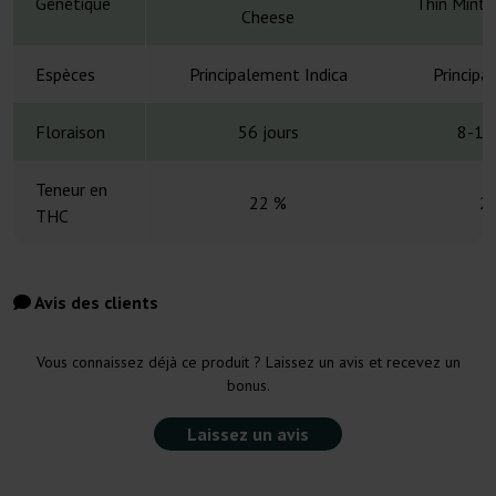
Génétique
Thin Mint 
Cheese
Espèces
Principalement Indica
Principa
Floraison
56 jours
8-10
Teneur en
22 %
2
THC
Avis des clients
Vous connaissez déjà ce produit ? Laissez un avis et recevez un
bonus.
Laissez un avis