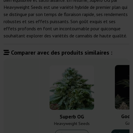
bien équilibrée et satisfaisante. En résumé, Superb OG par
Heavyweight Seeds est une variété hybride de premier plan qui
se distingue par son temps de floraison rapide, ses rendements
robustes et ses effets puissants. Son goût exquis et ses
effets profonds en font un incontournable pour quiconque
souhaitant explorer des variétés de cannabis de haute qualité.
Comparer avec des produits similaires :
Godf
Superb OG
Gan
Heavyweight Seeds