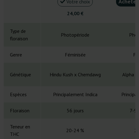
Acheter
Votre choix
24,00 €
5
Type de
Photopériode
Phot
floraison
Genre
Féminisée
Fé
Génétique
Hindu Kush x Chemdawg
Alpha O
Espèces
Principalement Indica
Principa
Floraison
56 jours
7-9 
Teneur en
20-24 %
2
THC