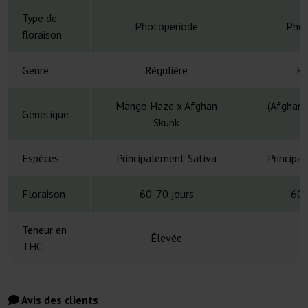
Type de
Photopériode
Phot
floraison
Genre
Régulière
Ré
Mango Haze x Afghan
(Afghani
Génétique
Skunk
Espèces
Principalement Sativa
Principa
Floraison
60-70 jours
60-
Teneur en
Élevée
THC
Avis des clients