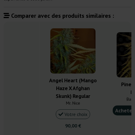
Comparer avec des produits similaires :
Angel Heart (Mango
Pinea
Haze X Afghan
R
Skunk) Regular
Barn
Mr. Nice
Acheter
Votre choix
4
90,00 €