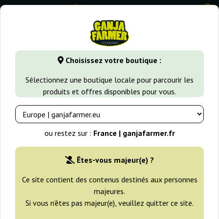
0
GanjaFarmer.fr
Variétés de Cannabis
Haze
Angel Heart
Choisissez votre boutique :
Angel Heart (Mango Haze X
Sélectionnez une boutique locale pour parcourir les
Afghan Skunk) Regular Mr. Nice
produits et offres disponibles pour vous.
ou restez sur :
France | ganjafarmer.fr
Êtes-vous majeur(e) ?
Ce site contient des contenus destinés aux personnes
majeures.
Si vous n’êtes pas majeur(e), veuillez quitter ce site.