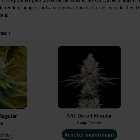
r ordre pour les passionnés de cannabis et les cultivateurs, alliant
le rendent adapté tant aux applications récréatives qu'à des fins th
eur.
es :
NYC Diesel Regular
Regular
Ganja Farmer
ce
Acheter maintenant
choix