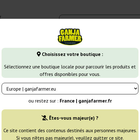
r
0 - 16:00
Banques de graines
Variétés de cannabis
Plus
Choisissez votre boutique :
Haze
G13 Haze Regular
Sélectionnez une boutique locale pour parcourir les produits et
offres disponibles pour vous.
Éleveur:
Mr. Nice
ou restez sur :
France | ganjafarmer.fr
Emballage d'origine:
Êtes-vous majeur(e) ?
15 graines
106
Ce site contient des contenus destinés aux personnes majeures.
Si vous n’êtes pas majeur(e), veuillez quitter ce site.
EXPÉD. 3-7 JOURS