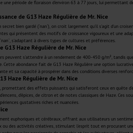
e une période de floraison d'environ 63 à 77 jours, lui permettant 
issance de G13 Haze Régulière de Mr. Nice
 secret bien gardé (`nan`), on croit largement qu'il s'agit d'un cro
tes qui présentent des motifs de croissance vigoureux et une adap
t `nan`, s'adaptant à divers types de cultures et préférences.
e G13 Haze Régulière de Mr. Nice
urs peuvent s'attendre à un rendement de 400-450 g/m², tandis que 
. Cette abondance fait de G13 Haze Régulière une option lucrative
ante et sa capacité à prospérer dans des conditions diverses renfor
G13 Haze Régulière de Mr. Nice
promettant des effets puissants qui satisferont ceux en quête d'e
 d'encens, d'épices, de citron et de notes classiques de Haze. Ces s
périences gustatives riches et nuancées.
ice
ent euphoriques et cérébraux, offrant aux utilisateurs un sentimen
ou des activités créatives, stimulant l’esprit tout en procurant un