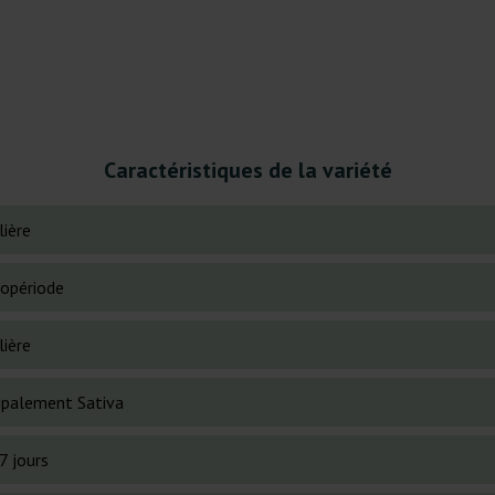
Caractéristiques de la variété
lière
opériode
lière
cipalement Sativa
7 jours