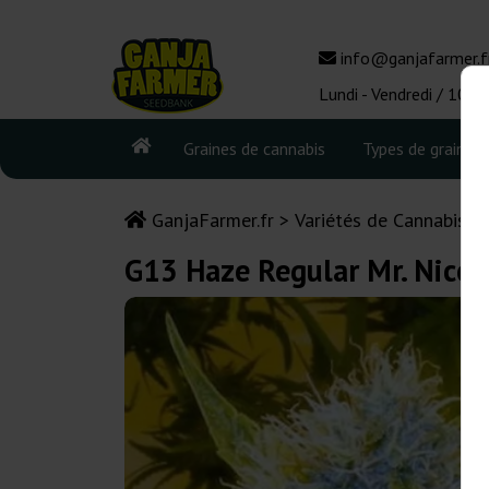
info@ganjafarmer.f
Lundi - Vendredi / 10:0
Graines de cannabis
Types de graines
GanjaFarmer.fr
Variétés de Cannabis
G13 Haze Regular Mr. Nice