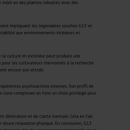
de mûrir en des plantes robustes avec des
isement impliquant les légendaires souches G13 et
tabilité aux environnements intérieurs et
la culture en extérieur peut produire une
 pour les cultivateurs chevronnés à la recherche
cent encore son attrait.
xpériences psychoactives intenses. Son profil de
ous-tons complexes en font un choix privilégié pour
t d’élévation et de clarté mentale. Cela en fait
e douce relaxation physique. En conclusion, G13