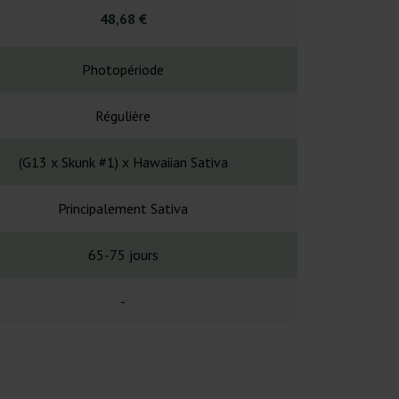
48,68 €
43,5
Photopériode
Photopé
Régulière
Régul
(G13 x Skunk #1) x Hawaiian Sativa
NL#5 x
Principalement Sativa
Principalem
65-75 jours
63-77 
-
13 