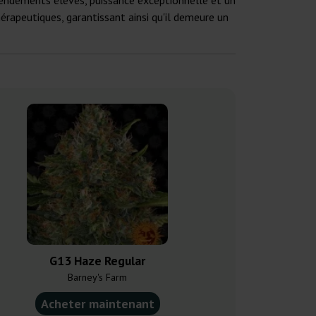
 rendements élevés, puissance exceptionnelle et un
érapeutiques, garantissant ainsi qu'il demeure un
G13 Haze Regular
Neil Haze
Barney's Farm
Kannabia
Acheter maintenant
Acheter ma