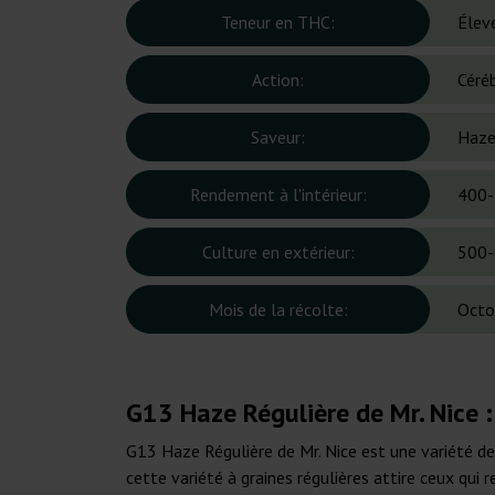
Teneur en THC:
Élev
Action:
Céré
Saveur:
Haze,
Rendement à l'intérieur:
400-
Culture en extérieur:
500-
Mois de la récolte:
Octo
G13 Haze Régulière de Mr. Nice 
G13 Haze Régulière de Mr. Nice est une variété de
cette variété à graines régulières attire ceux qui 