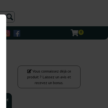
0
Vous connaissez déjà ce
produit ? Laissez un avis et
recevez un bonus.
,00 €