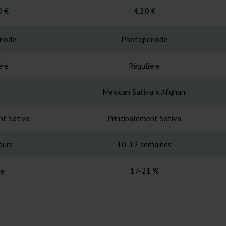
0 €
4,20 €
riode
Photopériode
ère
Régulière
Mexican Sativa x Afghani
nt Sativa
Principalement Sativa
ours
10-12 semaines
ée
17-21 %