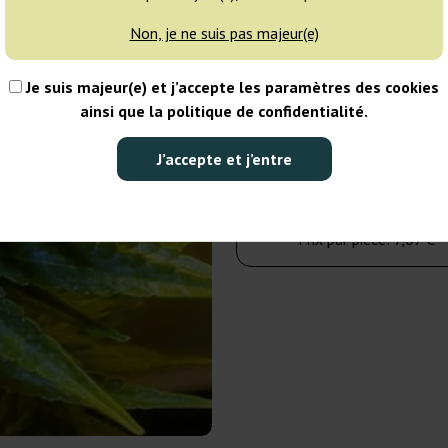
Non, je ne suis pas majeur(e)
15 graines
Je suis majeur(e) et j’accepte les paramètres des cookies
106,00 €
ainsi que la politique de confidentialité.
Nombre de paquets :
J’accepte et j’entre
Dans le panier
Prix par pièce:
7,07 €