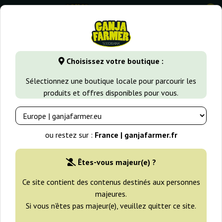
0
⭐ -40% Variétés à croissance rapide ⭐
⏰ 2 Jours 07:20:50
Choisissez votre boutique :
GanjaFarmer.fr
Types de Graines
Graines de Cannabis Régu
Sélectionnez une boutique locale pour parcourir les
produits et offres disponibles pour vous.
Spice 15 Regular Mr. Nice
ou restez sur :
France | ganjafarmer.fr
Êtes-vous majeur(e) ?
Ce site contient des contenus destinés aux personnes
majeures.
Si vous n’êtes pas majeur(e), veuillez quitter ce site.