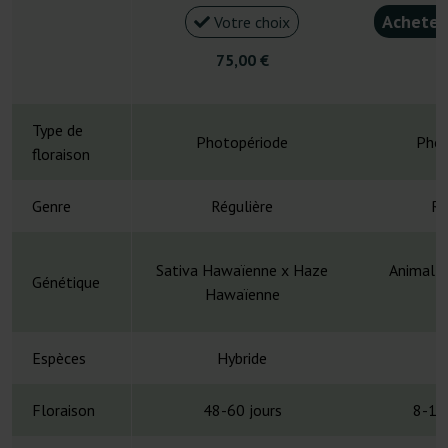
Acheter
Votre choix
75,00 €
5
Type de
Photopériode
Phot
floraison
Genre
Régulière
Ré
Sativa Hawaïenne x Haze
Animal M
Génétique
Hawaïenne
Espèces
Hybride
H
Floraison
48-60 jours
8-10