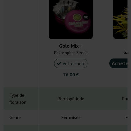
Golo Mix +
Gan
Philosopher Seeds
Acheter
Votre choix
76,00 €
5
Type de
Photopériode
Phot
floraison
Genre
Féminisée
Fé