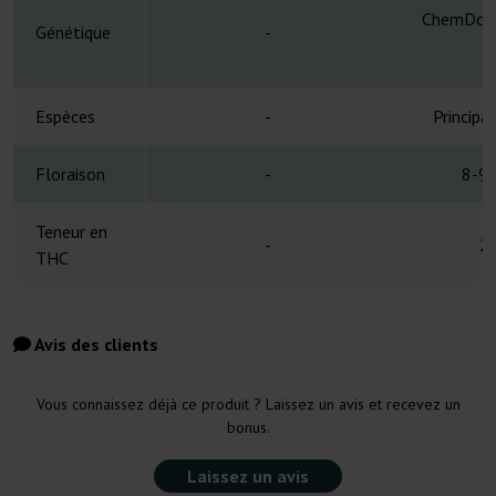
ChemDog D
Génétique
-
C
Espèces
-
Principa
Floraison
-
8-9 
Teneur en
-
2
THC
Avis des clients
Vous connaissez déjà ce produit ? Laissez un avis et recevez un
bonus.
Laissez un avis