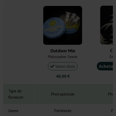
Ca
Outdoor Mix
Gan
Philosopher Seeds
Acheter
Votre choix
40,00 €
5
Type de
Photopériode
Phot
floraison
Genre
Féminisée
Fé