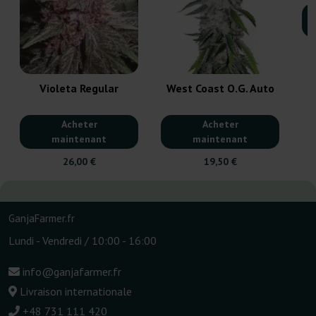
Violeta Regular
West Coast O.G. Auto
Acheter
Acheter
maintenant
maintenant
26,00 €
19,50 €
GanjaFarmer.fr
Lundi - Vendredi / 10:00 - 16:00
info@ganjafarmer.fr
Livraison internationale
+48 731 111 420