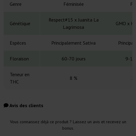
Genre
Féminisée
Fé
Respect#15 x Juanita La
Génétique
GMO x Ha
Lagrimosa
Espèces
Principalement Sativa
Principa
Floraison
60-70 jours
9-10
Teneur en
8 %
2
THC
Avis des clients
Vous connaissez déjà ce produit ? Laissez un avis et recevez un
bonus.