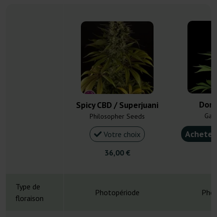
Donn
Spicy CBD / Superjuani
Gan
Philosopher Seeds
Acheter
Votre choix
36,00 €
4
Type de
Photopériode
Phot
floraison