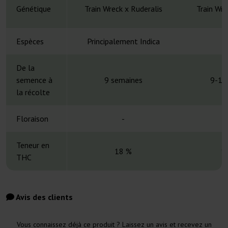
Génétique
Train Wreck x Ruderalis
Train Wre
Espèces
Principalement Indica
H
De la
semence à
9 semaines
9-11
la récolte
Floraison
-
Teneur en
18 %
1
THC
Avis des clients
Vous connaissez déjà ce produit ? Laissez un avis et recevez un