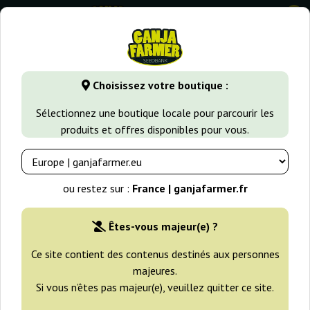
0
GanjaFarmer.fr
Variétés de Cannabis
Trainwreck
Auto T
Choisissez votre boutique :
Auto Trainwreck Big Seedbank
Sélectionnez une boutique locale pour parcourir les
produits et offres disponibles pour vous.
ou restez sur :
France | ganjafarmer.fr
Êtes-vous majeur(e) ?
Ce site contient des contenus destinés aux personnes
majeures.
Si vous n’êtes pas majeur(e), veuillez quitter ce site.