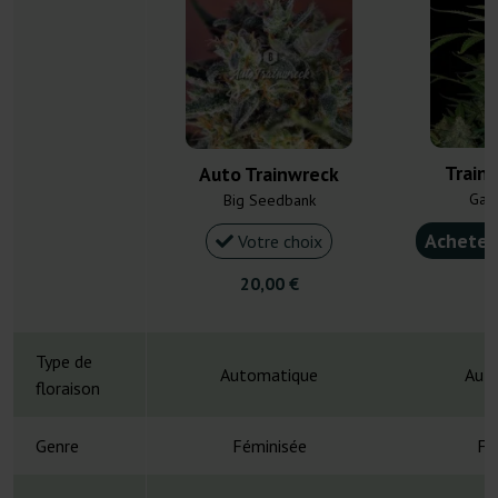
Train
Auto Trainwreck
Gan
Big Seedbank
Acheter
Votre choix
20,00 €
4
Type de
Automatique
Aut
floraison
Genre
Féminisée
Fé