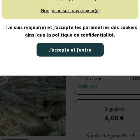
Non, je ne suis pas majeur(e)
3 graines
15
Je suis majeur(e) et j’accepte les paramètres des cookies
EXPÉD. 24H
ainsi que la politique de confidentialité.
5 graines
20
J’accepte et j’entre
EXPÉD. 24H
50 graines
180
EXPÉD. 48H
1 graine
6,00 €
Nombre de paquets :