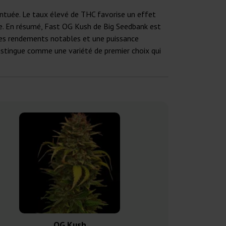
entuée. Le taux élevé de THC favorise un effet
rée. En résumé, Fast OG Kush de Big Seedbank est
 des rendements notables et une puissance
 distingue comme une variété de premier choix qui
OG Kush
OG Kus