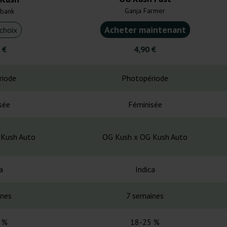
Ganja Farmer
bank
Acheter maintenant
choix
 €
4,90 €
riode
Photopériode
sée
Féminisée
 Kush Auto
OG Kush x OG Kush Auto
a
Indica
ines
7 semaines
 %
18-25 %