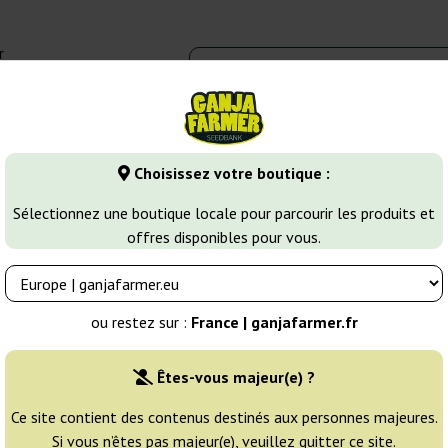
r
0 - 16:00
Banques de graines
Variétés de cannabis
Plus
Choisissez votre boutique :
OG Kush
Fast OG Kush
Sélectionnez une boutique locale pour parcourir les produits et
offres disponibles pour vous.
Éleveur:
Big Seedbank
ou restez sur :
France | ganjafarmer.fr
Emballage d'origine:
Êtes-vous majeur(e) ?
1 graine
6
Ce site contient des contenus destinés aux personnes majeures.
Si vous n’êtes pas majeur(e), veuillez quitter ce site.
EXPÉD. 24H