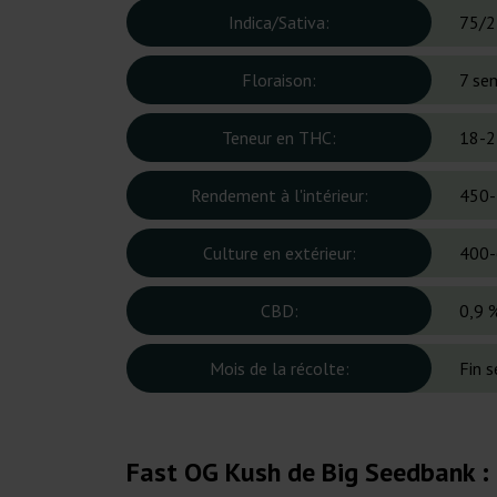
Indica/Sativa:
75/2
Floraison:
7 se
Teneur en THC:
18-2
Rendement à l'intérieur:
450-
Culture en extérieur:
400-
CBD:
0,9 
Mois de la récolte:
Fin 
Fast OG Kush de Big Seedbank : 