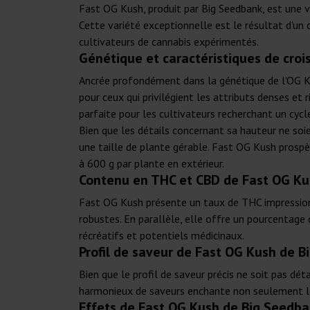
Fast OG Kush, produit par Big Seedbank, est une v
Cette variété exceptionnelle est le résultat d'u
cultivateurs de cannabis expérimentés.
Génétique et caractéristiques de cro
Ancrée profondément dans la génétique de l'OG Ku
pour ceux qui privilégient les attributs denses et 
parfaite pour les cultivateurs recherchant un cycl
Bien que les détails concernant sa hauteur ne soien
une taille de plante gérable. Fast OG Kush prospè
à 600 g par plante en extérieur.
Contenu en THC et CBD de Fast OG Ku
Fast OG Kush présente un taux de THC impressionn
robustes. En parallèle, elle offre un pourcentag
récréatifs et potentiels médicinaux.
Profil de saveur de Fast OG Kush de 
Bien que le profil de saveur précis ne soit pas dé
harmonieux de saveurs enchante non seulement le
Effets de Fast OG Kush de Big Seedb