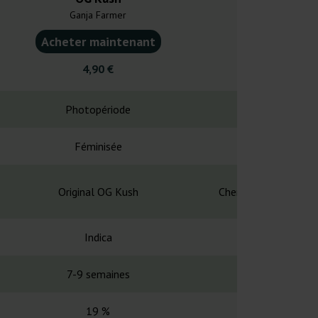
Ganja Farmer
Ganja F
Acheter maintenant
Acheter ma
4,90 €
6,30
Photopériode
Photopé
Féminisée
Fémin
Original OG Kush
Chemdawg x Lemon T
Indica
Indi
7-9 semaines
8-10 se
19 %
17-2