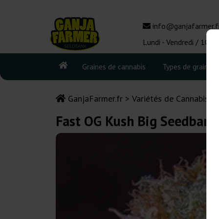
info@ganjafarmer.f
Lundi - Vendredi / 10:0
Graines de cannabis
Types de graines
GanjaFarmer.fr
Variétés de Cannabis
Fast OG Kush Big Seedbank