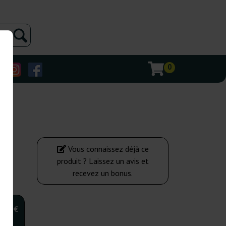
0
Vous connaissez déjà ce
produit ? Laissez un avis et
recevez un bonus.
,00 €