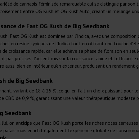
ariété de cannabis féminisée remarquable qui se distingue par son t
n croisement entre OG Kush et OG Kush Auto, créant un mélange uniq
issance de Fast OG Kush de Big Seedbank
sh, Fast OG Kush est dominée par l'Indica, avec une composition d
riches en résine typiques de l'Indica tout en offrant une touche d'é
e de croissance rapide, car elle achève sa phase de floraison en se
t pas précisés, l'accent mis sur la croissance rapide et l'efficacité 
re aussi bien en intérieur qu'en extérieur, produisant un rendement
sh de Big Seedbank
ant, variant de 18 à 25 %, ce qui en fait un choix puissant pour l
e de CBD de 0,9 %, garantissant une valeur thérapeutique modeste 
Big Seedbank
taillé, on anticipe que Fast OG Kush porte les riches notes terreus
 palais mais enrichit également l'expérience globale de consomma
ank