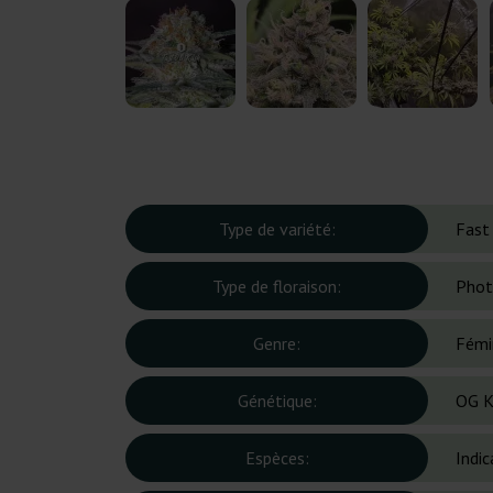
Type de variété:
Fast
Type de floraison:
Phot
Genre:
Fémi
Génétique:
OG K
Espèces:
Indic