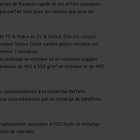
emps de floraison rapide et ses effets puissants.
ue parfait tant pour les novices que pour les
e 75 % Indica et 25 % Sativa. Elle est conçue
lévation Sativa. Cette variété photo-sensible est
ulement 7 semaines.
du jardinage en intérieur et en extérieur suggère
 généreux de 450 à 550 g/m² en intérieur et de 400
es consommateurs à la recherche d'effets
pour ceux intéressés par un mélange de bénéfices
es typiquement associées à l'OG Kush. Ce mélange
tion de cannabis.