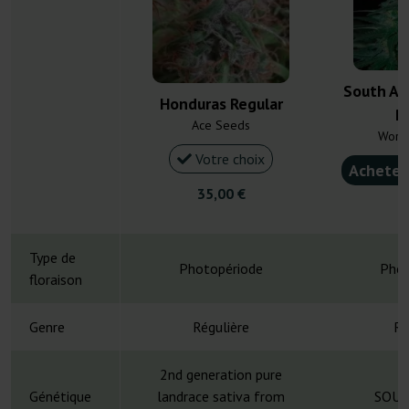
South Af
Honduras Regular
R
Ace Seeds
Worl
Votre choix
Acheter
35,00 €
2
Type de
Photopériode
Phot
floraison
Genre
Régulière
Ré
2nd generation pure
Génétique
landrace sativa from
SOUT