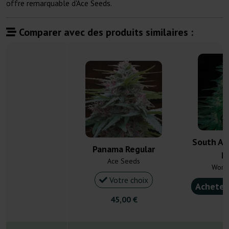
offre remarquable d'Ace Seeds.
Comparer avec des produits similaires :
South Af
Panama Regular
R
Ace Seeds
Worl
Votre choix
Acheter
45,00 €
2