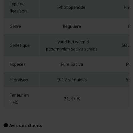
Type de
Photopériode
Phot
floraison
Genre
Régulière
Ré
Hybrid between 3
Génétique
SOUT
panamanian sativa strains
Espèces
Pure Sativa
Pur
Floraison
9-12 semaines
65-
Teneur en
21,47 %
THC
Avis des clients