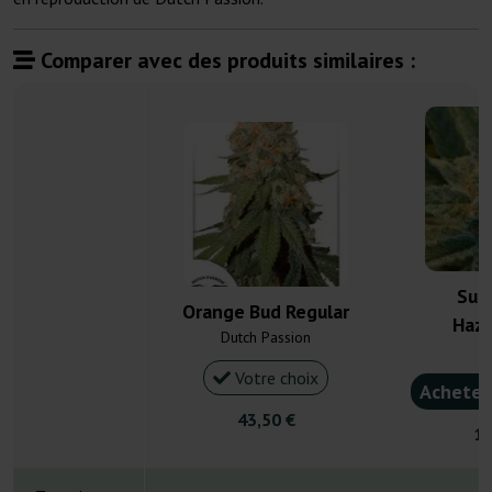
Comparer avec des produits similaires :
Supe
Orange Bud Regular
Haze
Dutch Passion
M
Votre choix
Acheter
43,50 €
15