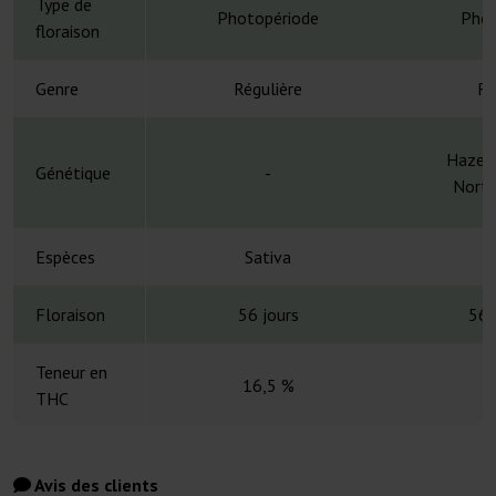
Type de
Photopériode
Phot
floraison
Genre
Régulière
Ré
Haze x
Génétique
-
North
Espèces
Sativa
S
Floraison
56 jours
56-
Teneur en
16,5 %
É
THC
Avis des clients