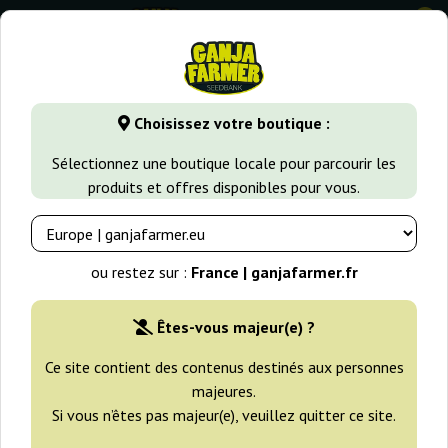
0
GanjaFarmer.fr
Variétés de Cannabis
Orange Haze
Oran
Choisissez votre boutique :
Orange Bud Regular Dutch Passion
Sélectionnez une boutique locale pour parcourir les
produits et offres disponibles pour vous.
-25%
+gratisie
ou restez sur :
France | ganjafarmer.fr
Êtes-vous majeur(e) ?
Ce site contient des contenus destinés aux personnes
majeures.
Si vous n’êtes pas majeur(e), veuillez quitter ce site.