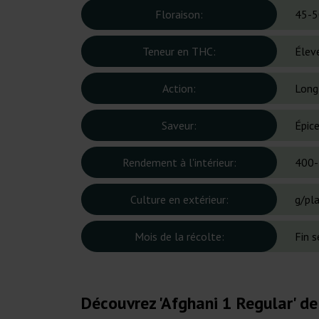
Floraison:
45-5
Teneur en THC:
Élev
Action:
Long
Saveur:
Épice
Rendement à l'intérieur:
400-
Culture en extérieur:
g/pl
Mois de la récolte:
Fin 
Découvrez 'Afghani 1 Regular' de