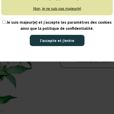
Non, je ne suis pas majeur(e)
10 graines
Je suis majeur(e) et j’accepte les paramètres des cookies
42,75 €
57,00 €
ainsi que la politique de confidentialité.
Nombre de paquets :
J’accepte et j’entre
Dans le panier
Prix par pièce:
4,28 €