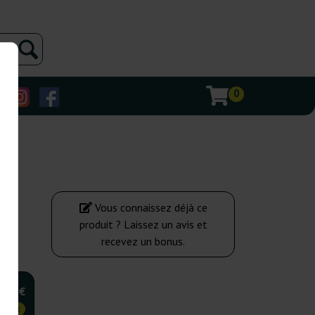
0
Vous connaissez déjà ce
produit ? Laissez un avis et
recevez un bonus.
,75 €
 CHER