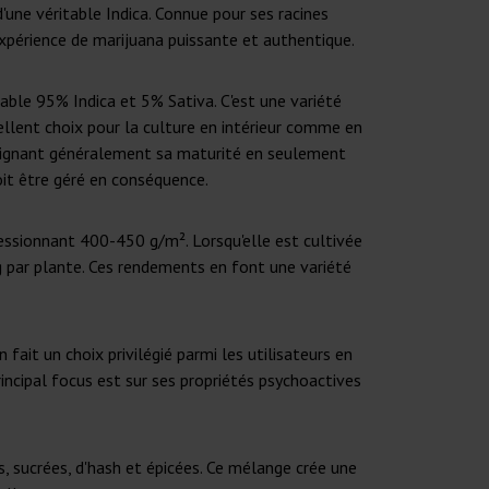
'une véritable Indica. Connue pour ses racines
 expérience de marijuana puissante et authentique.
able 95% Indica et 5% Sativa. C'est une variété
cellent choix pour la culture en intérieur comme en
atteignant généralement sa maturité en seulement
doit être géré en conséquence.
ressionnant 400-450 g/m². Lorsqu'elle est cultivée
 g par plante. Ces rendements en font une variété
fait un choix privilégié parmi les utilisateurs en
incipal focus est sur ses propriétés psychoactives
s, sucrées, d'hash et épicées. Ce mélange crée une