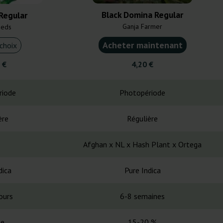
Black Domina Regular
Regular
Ganja Farmer
eeds
Acheter maintenant
choix
 €
4,20 €
riode
Photopériode
ère
Régulière
Afghan x NL x Hash Plant x Ortega
dica
Pure Indica
ours
6-8 semaines
ée
15-20 %