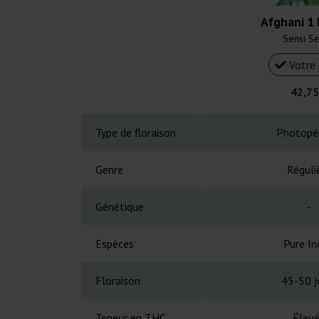
Afghani 1 
Sensi S
Votre 
42,75
Type de floraison
Photopé
Genre
Réguli
Génétique
-
Espèces
Pure In
Floraison
45-50 j
Teneur en THC
Élev