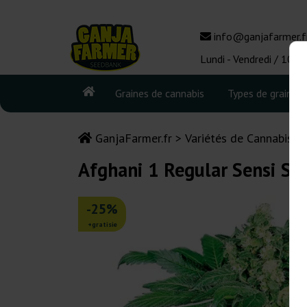
info@ganjafarmer.f
Lundi - Vendredi / 10:0
Graines de cannabis
Types de graines
GanjaFarmer.fr
Variétés de Cannabis
Afghani 1 Regular Sensi Se
-25%
+gratisie