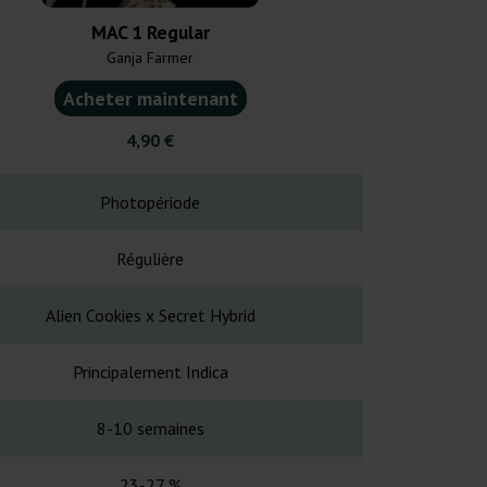
MAC 1 Regular
Afghan R
Ganja Farmer
Ganja F
Acheter maintenant
Acheter ma
4,90 €
4,20
Photopériode
Photopé
Régulière
Régul
Alien Cookies x Secret Hybrid
Afgh
Principalement Indica
Pure In
8-10 semaines
7-8 sem
23-27 %
13-1