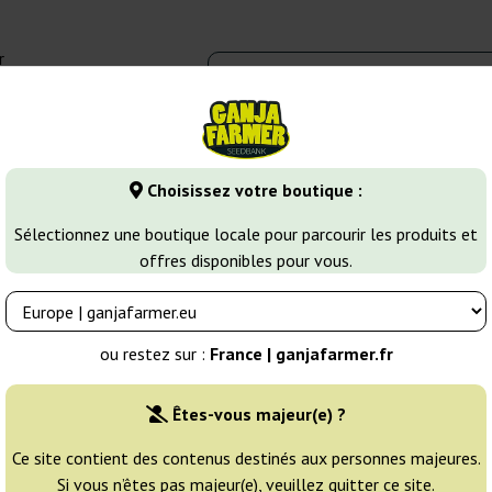
r
0 - 16:00
Banques de graines
Variétés de cannabis
Plus
Choisissez votre boutique :
Afghan Kush
Afghani 1 Regular
Sélectionnez une boutique locale pour parcourir les produits et
offres disponibles pour vous.
eds
Éleveur:
Sensi Seeds
ou restez sur :
France | ganjafarmer.fr
Emballage d'origine:
Êtes-vous majeur(e) ?
10 graines
42
Ce site contient des contenus destinés aux personnes majeures.
Si vous n’êtes pas majeur(e), veuillez quitter ce site.
EXPÉD. 24H
25% MOINS