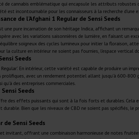
été de cannabis emblématique qui encapsule les attributs robustes d
riété est incontournable pour les connaisseurs à la recherche d'une
ssance de l'Afghani 1 Regular de Sensi Seeds
t une pure incarnation de son héritage Indica, affichant un remarqu
rospère avec les variations saisonnières de lumière, en faisant un ex
 équilibre soigneux des cycles lumineux pour initier la floraison, 
ur la culture en intérieur ne soient pas fournies, l'espace vertical 
Sensi Seeds
egular'. En intérieur, cette variété est capable de produire un imp
lus prolifiques, avec un rendement potentiel allant jusqu'à 600-800
si qu'à des entreprises commerciales.
e Sensi Seeds
re des effets puissants qui sont à la fois forts et durables. Cela en 
durable. Bien que les niveaux de CBD ne soient pas spécifiés, le pr
ar de Sensi Seeds
he et invitant, offrant une combinaison harmonieuse de notes fruitée