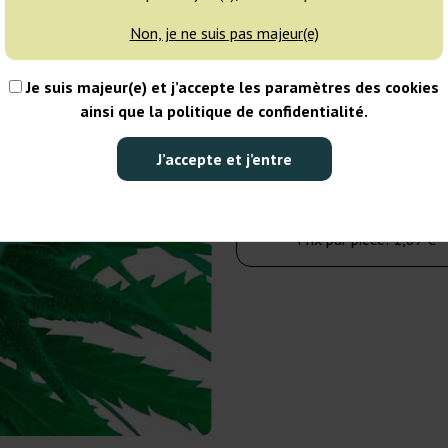
Non, je ne suis pas majeur(e)
10 graines
Je suis majeur(e) et j’accepte les paramètres des cookies
18,75 €
25,00 €
ainsi que la politique de confidentialité.
Nombre de paquets :
J’accepte et j’entre
Dans le panier
Prix par pièce:
1,87 €