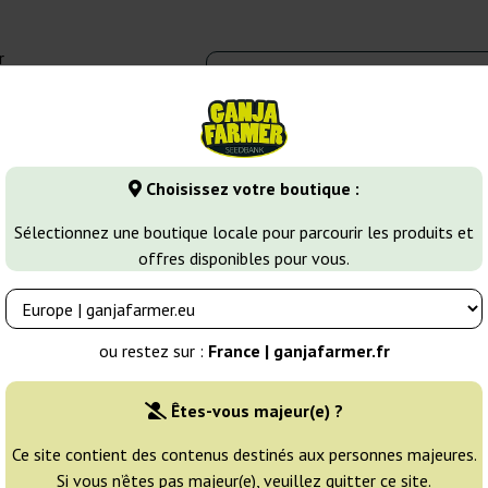
r
0 - 16:00
Banques de graines
Variétés de cannabis
Plus
Choisissez votre boutique :
ines de Cannabis Indica
Ruderalis Indica Regular
Sélectionnez une boutique locale pour parcourir les produits et
offres disponibles pour vous.
nsi Seeds
Éleveur:
Sensi Seeds
ou restez sur :
France | ganjafarmer.fr
Emballage d'origine:
Êtes-vous majeur(e) ?
10 graines
18
Ce site contient des contenus destinés aux personnes majeures.
Si vous n’êtes pas majeur(e), veuillez quitter ce site.
EXPÉD. 24H
25% MOINS