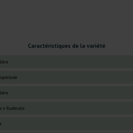
Caractéristiques de la variété
lière
opériode
lière
a x Ruderalis
a