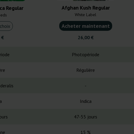
Afghan Kush Regular
ica Regular
White Label
eeds
Acheter maintenant
choix
 €
26,00 €
riode
Photopériode
ère
Régulière
deralis
-
a
Indica
ours
47-55 jours
ne
15 %