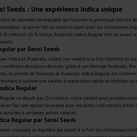
si Seeds : Une expérience Indica unique
riété de cannabis remarquable qui fusionne la génétique robuste de 
ériodique, ce qui en fait un choix intrigant pour les cultivateurs e
0 % Indica et 10 % Sativa, Ruderalis Indica Regular met en avant un
axante.
Regular par Sensi Seeds
es Indica et Ruderalis, créant une variété à la fois résiliente et pu
conditions de culture diverses, grâce à son héritage Ruderalis. Bien
rnis, la période de floraison de Ruderalis Indica Regular est relativ
herchant à cultiver une variété à maturation rapide en intérieur ou e
Indica Regular
Regular ne déçoit pas. En intérieur, cette variété peut produire ent
la en fait une option favorable pour les petits cultivateurs privés
s associés à certaines autres variétés.
dica Regular par Sensi Seeds
yen, trouvant un équilibre qui séduit à la fois les utilisateurs récr