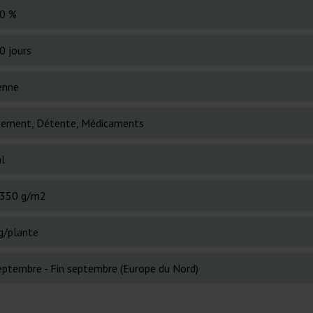
0 %
0 jours
enne
sement, Détente, Médicaments
al
350 g/m2
g/plante
eptembre - Fin septembre (Europe du Nord)