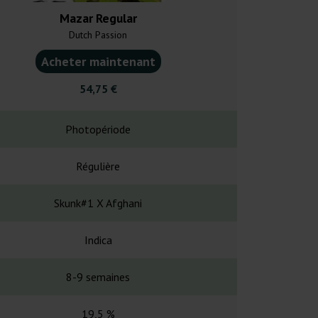
Mazar Regular
Double Gum
Dutch Passion
White L
Acheter maintenant
Acheter ma
54,75 €
22,0
Photopériode
Photopé
Régulière
Régul
Skunk#1 X Afghani
-
Indica
Indi
8-9 semaines
45-50 
19,5 %
-