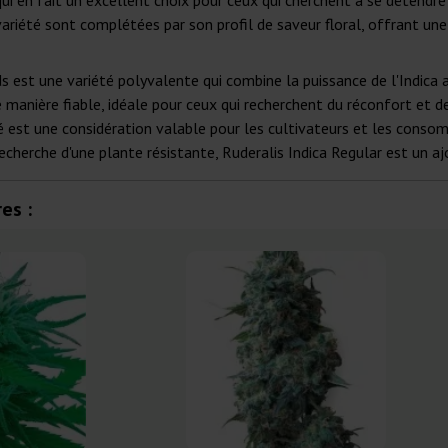
ui en fait un excellent choix pour ceux qui cherchent à se détendre
variété sont complétées par son profil de saveur floral, offrant une
s est une variété polyvalente qui combine la puissance de l'Indica a
manière fiable, idéale pour ceux qui recherchent du réconfort et de 
é est une considération valable pour les cultivateurs et les cons
 recherche d'une plante résistante, Ruderalis Indica Regular est un a
es :