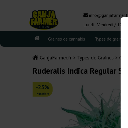
info@ganjafarmer.f
Lundi - Vendredi / 10:0
Graines de cannabis
Types de graines
GanjaFarmer.fr
Types de Graines
Gra
Ruderalis Indica Regular Se
-25%
+gratisie