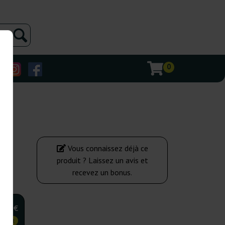
0
Vous connaissez déjà ce
produit ? Laissez un avis et
recevez un bonus.
,75 €
 CHER