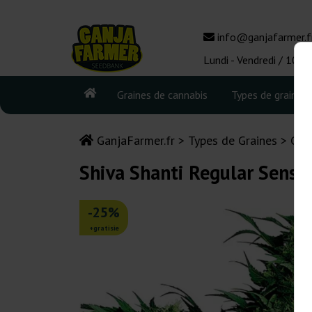
info@ganjafarmer.f
Lundi - Vendredi / 10:0
Graines de cannabis
Types de graines
GanjaFarmer.fr
Types de Graines
Gra
Shiva Shanti Regular Sensi
-25%
+gratisie