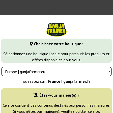
r
0 - 16:00
Banques de graines
Variétés de cannabis
Plus
Choisissez votre boutique :
ines de Cannabis Indica
Shiva Shanti Regular
Sélectionnez une boutique locale pour parcourir les produits et
offres disponibles pour vous.
 Seeds
Éleveur:
Sensi Seeds
ou restez sur :
France | ganjafarmer.fr
Emballage d'origine:
Êtes-vous majeur(e) ?
10 graines
27
Ce site contient des contenus destinés aux personnes majeures.
Si vous n’êtes pas majeur(e), veuillez quitter ce site.
EXPÉD. 3-7 JOURS
25% MOINS