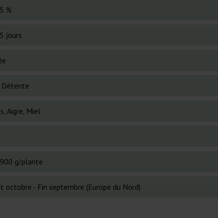
5 %
5 jours
ée
, Détente
s, Aigre, Miel
2
900 g/plante
t octobre - Fin septembre (Europe du Nord)