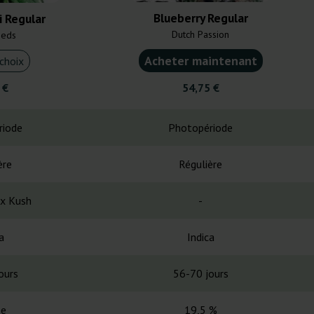
Blueberry Regular
i Regular
Dutch Passion
eeds
Acheter maintenant
choix
 €
54,75 €
riode
Photopériode
ère
Régulière
 x Kush
-
a
Indica
ours
56-70 jours
ée
19,5 %