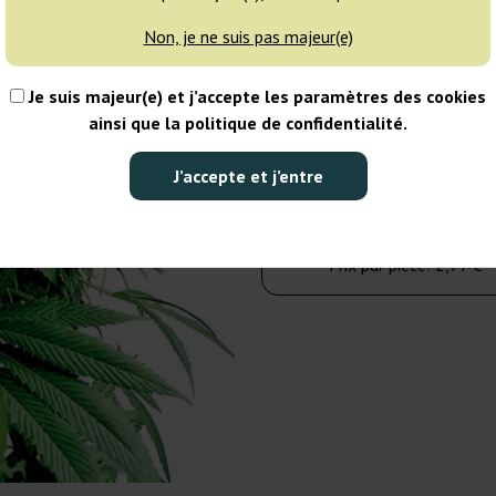
Non, je ne suis pas majeur(e)
10 graines
Je suis majeur(e) et j’accepte les paramètres des cookies
27,75 €
37,00 €
ainsi que la politique de confidentialité.
Nombre de paquets :
J’accepte et j’entre
Dans le panier
Prix par pièce:
2,77 €