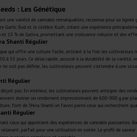
Seeds : Les Génétique
sont une variété de cannabis remarquables, reconnue pour sa lignée 
te Garlic Bud et le célèbre Kush, créant une expérience principalem
 et 15 % de Sativa, promettant une croissance robuste et des effet
va Shanti Régulier
ue qui offre une culture facile, attirant à la fois les cultivateurs
 à 55 jours. Ce délai rapide, associé à la durabilité de la variété, 
eur ne soit pas définie, les cultivateurs peuvent s'attendre à une str
ti Régulier
déçoit pas. En intérieur, les cultivateurs peuvent anticiper des r
r peuvent donner un rendement impressionnant de 600-900 g par plan
ture, font de Shiva Shanti un favori parmi ceux qui recherchent qua
hanti Régulier
rant ceux qui apprécient des expériences de cannabis puissantes. Bi
elaxant, parfait pour une utilisation en soirée. Le profil de saveur 