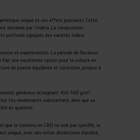
génétique unique et ses effets puissants. Cette
ent dominée par l'Indica. La composition
s profonds typiques des variétés Indica.
 novices et expérimentés. La période de floraison
en fait une excellente option pour la culture en
ucture de plante équilibrée et contrôlée, propice à
endements généreux atteignant 450-500 g/m²,
te. Ces rendements substantiels, ainsi que sa
lité et quantité.
en que le contenu en CBD ne soit pas spécifié, le
est unique, avec des notes distinctives d'acidité,