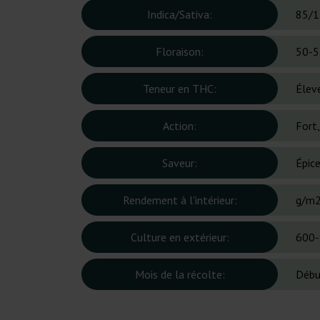
Indica/Sativa:
85/1
Floraison:
50-5
Teneur en THC:
Élev
Action:
Fort
Saveur:
Épice
Rendement à l'intérieur:
g/m
Culture en extérieur:
600-
Mois de la récolte:
Débu