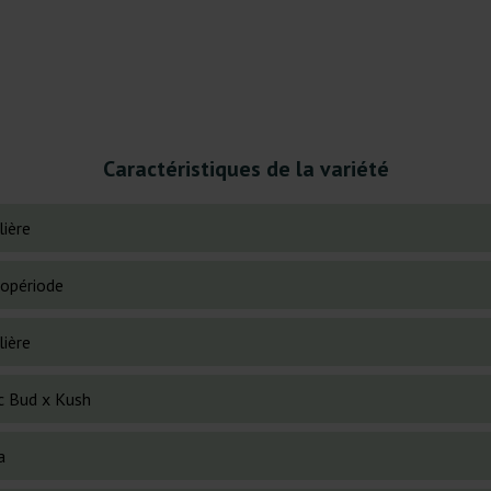
Caractéristiques de la variété
lière
opériode
lière
ic Bud x Kush
a