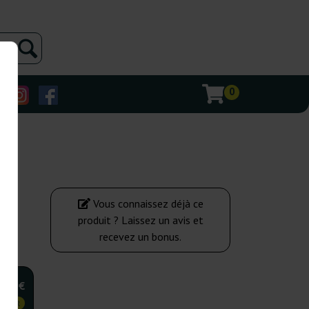
0
Vous connaissez déjà ce
produit ? Laissez un avis et
recevez un bonus.
,75 €
 CHER