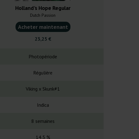
Holland's Hope Regular
White Wido
Dutch Passion
Dutch Pa
Acheter maintenant
Acheter ma
23,25 €
54,7
Photopériode
Photopé
Régulière
Régul
Viking x Skunk#1
India x 
Indica
Indi
8 semaines
56 jo
14,5 %
Très é