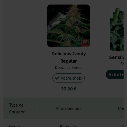
Delicious Candy
Sensi S
Regular
Sen
Delicious Seeds
Acheter
Votre choix
2
33,00 €
Type de
Photopériode
Phot
floraison
Genre
Régulière
Ré