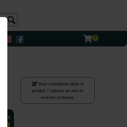
0
Vous connaissez déjà ce
produit ? Laissez un avis et
recevez un bonus.
,50 €
 CHER