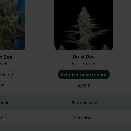
Do-si-Dos
t Dos
Ganja Farmer
eeds
Acheter maintenant
choix
 €
4,90 €
riode
Photopériode
sée
Féminisée