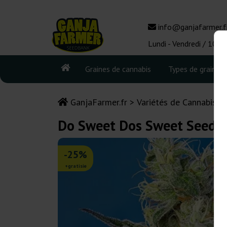
info@ganjafarmer.f
Lundi - Vendredi / 10:0
Graines de cannabis
Types de graines
GanjaFarmer.fr
Variétés de Cannabis
Do Sweet Dos Sweet Seeds
-25%
+gratisie