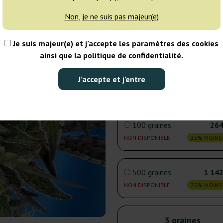
Non, je ne suis pas majeur(e)
5 graines
36
Je suis majeur(e) et j’accepte les paramètres des cookies
NON DISPONIBLE
25% MOINS
ainsi que la politique de confidentialité.
25 graines
76
J’accepte et j’entre
NON DISPONIBLE
25% MOINS
100 graines
264
NON DISPONIBLE
25% MOINS
500 graines
1 142
NON DISPONIBLE
25% MOINS
3 graines