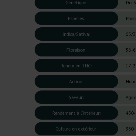
Génétique:
Do-S
Espèces:
Prin
Indica/Sativa:
65/3
Floraison:
56-6
Teneur en THC:
17-2
Action:
Heur
Saveur:
Agrum
Rendement à l'intérieur:
450-
Culture en extérieur:
350-