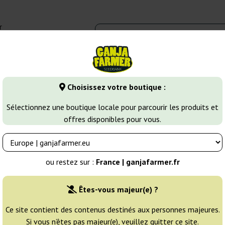
r
0 - 16:00
Banques de graines
Variétés de cannabis
Plus
Choisissez votre boutique :
Do Si Dos
Do Sweet Dos
Sélectionnez une boutique locale pour parcourir les produits et
offres disponibles pour vous.
Éleveur:
Sweet Seeds
ou restez sur :
France | ganjafarmer.fr
Emballage d'origine:
Êtes-vous majeur(e) ?
3 graines
22
Ce site contient des contenus destinés aux personnes majeures.
Si vous n’êtes pas majeur(e), veuillez quitter ce site.
NON DISPONIBLE
25% MOINS