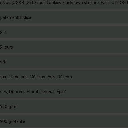
i-Dos (OGKB (Girl Scout Cookies x unknown strain) x Face-Off OG 
cipalement Indica
5 %
3 jours
4 %
eux, Stimulant, Médicaments, Détente
es, Douceur, Floral, Terreux, Épicé
550 g/m2
500 g/plante