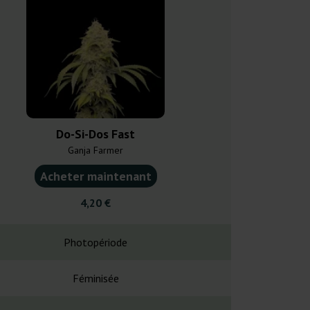
Do-Si-Dos Fast
Do-Si
Ganja Farmer
Royal Que
Acheter maintenant
Acheter ma
4,20 €
10,5
Photopériode
Photopé
Féminisée
Fémin