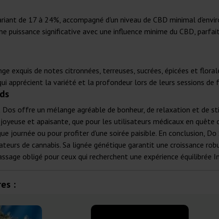
iant de 17 à 24%, accompagné d'un niveau de CBD minimal d'environ
ne puissance significative avec une influence minime du CBD, parfai
e exquis de notes citronnées, terreuses, sucrées, épicées et flora
qui apprécient la variété et la profondeur lors de leurs sessions de
ds
Dos offre un mélange agréable de bonheur, de relaxation et de stim
e joyeuse et apaisante, que pour les utilisateurs médicaux en quête
gue journée ou pour profiter d'une soirée paisible. En conclusion, 
mateurs de cannabis. Sa lignée génétique garantit une croissance ro
ssage obligé pour ceux qui recherchent une expérience équilibrée In
es :