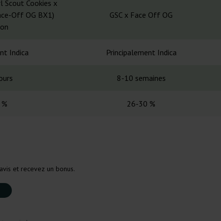
l Scout Cookies x
Face-Off OG BX1)
GSC x Face Off OG
ion
nt Indica
Principalement Indica
ours
8-10 semaines
 %
26-30 %
avis et recevez un bonus.