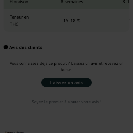
Floraison
8 semaines
8-10
Teneur en
15-18 %
1
THC
Avis des clients
Vous connaissez déjà ce produit ? Laissez un avis et recevez un
bonus.
Laissez un avis
Soyez le premier à ajouter votre avis !