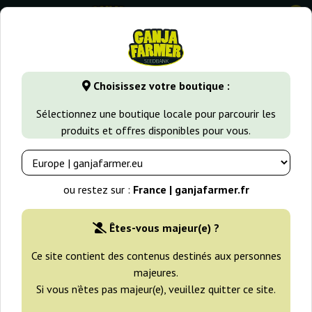
0
GanjaFarmer.fr
Variétés de Cannabis
Kush
Masterkush
Choisissez votre boutique :
Masterkush Dutch Passion
Sélectionnez une boutique locale pour parcourir les
produits et offres disponibles pour vous.
-25%
+gratisie
ou restez sur :
France | ganjafarmer.fr
Êtes-vous majeur(e) ?
Ce site contient des contenus destinés aux personnes
majeures.
Si vous n’êtes pas majeur(e), veuillez quitter ce site.