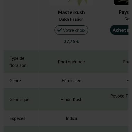
Peyot
Masterkush
Gan
Dutch Passion
Acheter
Votre choix
27,75 €
4
Type de
Photopériode
Phot
floraison
Genre
Féminisée
Fé
Peyote Pur
Génétique
Hindu Kush
C
Espèces
Indica