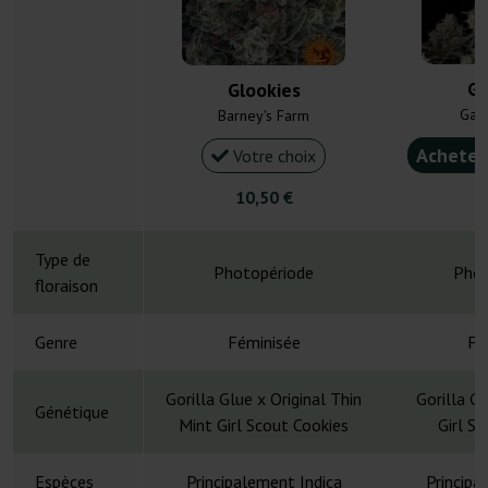
Gl
Glookies
Gan
Barney's Farm
Acheter
Votre choix
10,50 €
4
Type de
Photopériode
Phot
floraison
Genre
Féminisée
Fé
Gorilla Glue x Original Thin
Gorilla G
Génétique
Mint Girl Scout Cookies
Girl S
Espèces
Principalement Indica
Principa