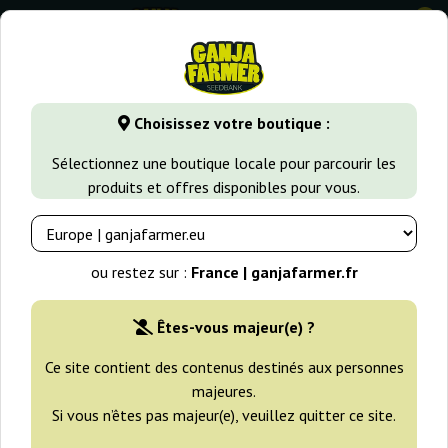
0
GanjaFarmer.fr
Variétés de Cannabis
Cheese
Glookies
Choisissez votre boutique :
Glookies Barney's Farm
Sélectionnez une boutique locale pour parcourir les
produits et offres disponibles pour vous.
-25%
+gratisie
ou restez sur :
France | ganjafarmer.fr
Êtes-vous majeur(e) ?
Ce site contient des contenus destinés aux personnes
majeures.
Si vous n’êtes pas majeur(e), veuillez quitter ce site.