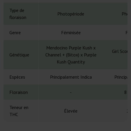
Type de
Photopériode
Phot
floraison
Genre
Féminisée
Fé
Mendocino Purple Kush x
Girl Scou
Génétique
Channel + (Bitox) x Purple
Kush Quantity
Espèces
Principalement Indica
Principa
Floraison
-
8 s
Teneur en
Élevée
2
THC