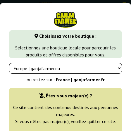
0
GanjaFarmer.fr
Variétés de Cannabis
Kush
Mendocino C
Choisissez votre boutique :
Mendocino Chanel Kush Medical
Sélectionnez une boutique locale pour parcourir les
Seeds
produits et offres disponibles pour vous.
ou restez sur :
France | ganjafarmer.fr
Êtes-vous majeur(e) ?
Ce site contient des contenus destinés aux personnes
majeures.
Si vous n’êtes pas majeur(e), veuillez quitter ce site.