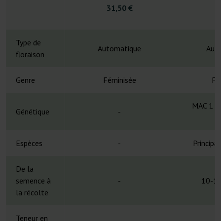
31,50 €
4
Type de
Automatique
Aut
floraison
Genre
Féminisée
Fé
MAC 1 x 
Génétique
-
Espèces
-
Principa
De la
semence à
-
10-12
la récolte
Teneur en