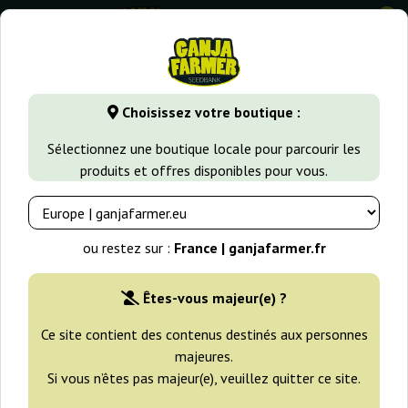
0
GanjaFarmer.fr
Types de Graines
Graines de Cannabis à Au
Choisissez votre boutique :
Auto Collection pack 1 Paradise
Sélectionnez une boutique locale pour parcourir les
Seeds
produits et offres disponibles pour vous.
-25%
+gratisie
ou restez sur :
France | ganjafarmer.fr
Êtes-vous majeur(e) ?
Ce site contient des contenus destinés aux personnes
majeures.
Si vous n’êtes pas majeur(e), veuillez quitter ce site.