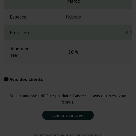
Maroc
Espèces
Hybride
H
Floraison
-
8-10
Teneur en
20 %
THC
Avis des clients
Vous connaissez déjà ce produit ? Laissez un avis et recevez un
bonus.
Laissez un avis
Soyez le premier à ajouter votre avis !