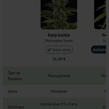
Gor
Early Gorilla
Gan
Philosopher Seeds
Acheter
Votre choix
36,00 €
5
Type de
Photopériode
Phot
floraison
Genre
Féminisée
Fé
Gorilla Glue #4 x Early
Génétique
Gor