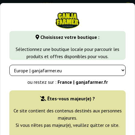
0
GanjaFarmer.fr
Variétés de Cannabis
Gorilla Glue
Early 
Choisissez votre boutique :
Early Gorilla Philosopher Seeds
Sélectionnez une boutique locale pour parcourir les
produits et offres disponibles pour vous.
ou restez sur :
France | ganjafarmer.fr
Êtes-vous majeur(e) ?
Ce site contient des contenus destinés aux personnes
majeures.
Si vous n’êtes pas majeur(e), veuillez quitter ce site.