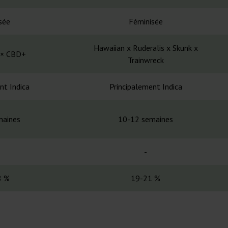
sée
Féminisée
Hawaiian x Ruderalis x Skunk x
 × CBD+
Trainwreck
nt Indica
Principalement Indica
maines
10-12 semaines
-
8 %
19-21 %