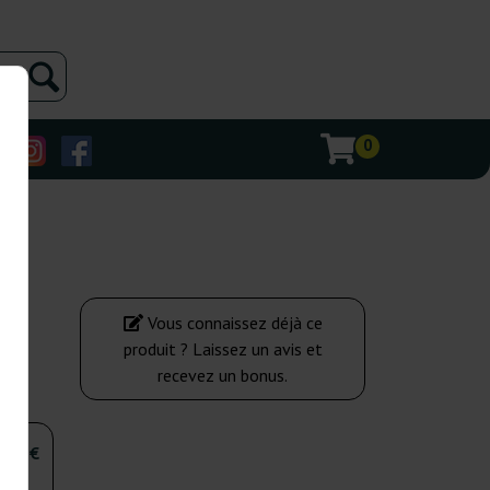
0
Vous connaissez déjà ce
produit ? Laissez un avis et
recevez un bonus.
,00 €