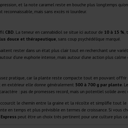
impression, et la note caramel reste en bouche plus longtemps qu’on
t reconnaissable, mais sans excès ni lourdeur.
fil
CBD
. La teneur en cannabidiol se situe ici autour de
10 à 15 %
,
plus douce et thérapeutique
, sans coup psychédélique marqué.
haitent rester dans un état plus clair tout en recherchant une vari
 autour d’une euphorie intense, mais autour d’une action plus calme 
ez pratique, car la plante reste compacte tout en pouvant offrir u
et en extérieur elle donne généralement
500 à 700 g par plante
. L
 caractère : pas de promesses record, mais un potentiel solide avec
accourcit le chemin entre la graine et la récolte et simplifie tout le
nte en temps et plus prévisible en termes de croissance. Si vous c
 Express
peut être un choix très pertinent pour une culture plus ca