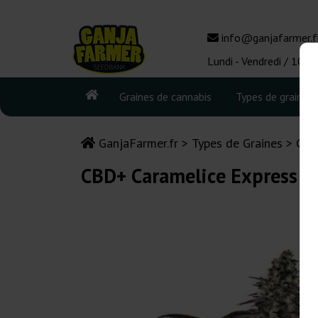
info@ganjafarmer.f
Lundi - Vendredi / 10:0
Graines de cannabis
Types de graines
GanjaFarmer.fr
Types de Graines
Gra
CBD+ Caramelice Express Po