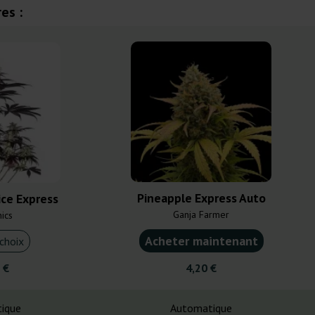
es :
Pineapple Express Auto
ce Express
Ganja Farmer
nics
Acheter maintenant
choix
 €
4,20 €
ique
Automatique