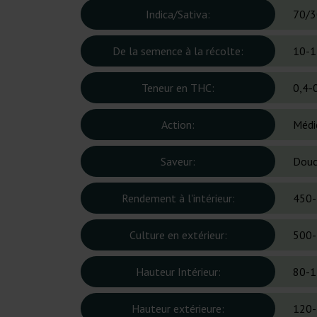
Indica/Sativa:
70/3
De la semence à la récolte:
10-1
Teneur en THC:
0,4-
Action:
Médi
Saveur:
Douc
Rendement à l'intérieur:
450-
Culture en extérieur:
500-
Hauteur Intérieur:
80-1
Hauteur extérieure:
120-