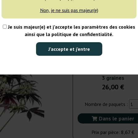
Non, je ne suis pas majeur(e)
3 graines
26
Je suis majeur(e) et j’accepte les paramètres des cookies
EXPÉD. 24H
ainsi que la politique de confidentialité.
5 graines
39
J’accepte et j’entre
EXPÉD. 3-7 JOURS
3 graines
26,00 €
Nombre de paquets :
Dans le panier
Prix par pièce:
8,67 €