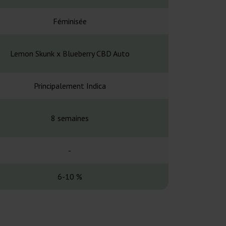
Féminisée
Fémin
Lemon Skunk x Blueberry CBD Auto
Trainwreck 
Principalement Indica
Principalem
8 semaines
-
-
8-10 se
6-10 %
18-2