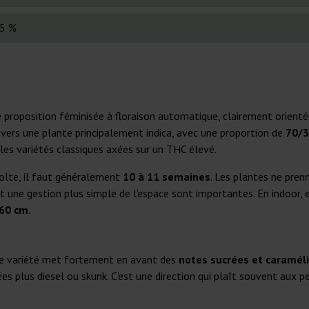
5 %
e proposition féminisée à floraison automatique, clairement orient
va vers une plante principalement indica, avec une proportion de
70/
 les variétés classiques axées sur un THC élevé.
écolte, il faut généralement
10 à 11 semaines
. Les plantes ne prenn
t une gestion plus simple de l’espace sont importantes. En indoor,
160 cm
.
te variété met fortement en avant des
notes sucrées et caramél
nées plus diesel ou skunk. C’est une direction qui plaît souvent aux