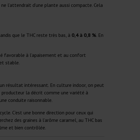
 ne l’attendrait d’une plante aussi compacte. Cela
 tandis que le THC reste très bas, à
0,4 à 0,8 %
. En
été favorable à l’apaisement et au confort
et stable.
n résultat intéressant. En culture indoor, on peut
e producteur la décrit comme une variété à
 une conduite raisonnable.
 cycle. C’est une bonne direction pour ceux qui
herchez des graines à l’arôme caramel, au THC bas
lme et bien contrôlée.