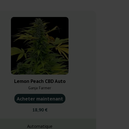
Lemon Peach CBD Auto
Pineapple
Ganja Farmer
Ganja F
Acheter maintenant
Acheter ma
18,90 €
4,90
Automatique
Photopé