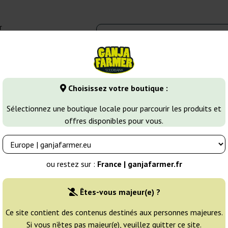
r
0 - 16:00
Banques de graines
Variétés de cannabis
Plus
Choisissez votre boutique :
ines de Cannabis Féminisées
CBD+ Caramelice Express
Sélectionnez une boutique locale pour parcourir les produits et
offres disponibles pour vous.
sitronics
Éleveur:
Positronics
ou restez sur :
France | ganjafarmer.fr
Emballage d'origine:
Êtes-vous majeur(e) ?
1 graine
9
Ce site contient des contenus destinés aux personnes majeures.
Si vous n’êtes pas majeur(e), veuillez quitter ce site.
EXPÉD. 3-7 JOURS