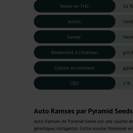
Teneur en THC:
16 %
Action:
Céré
Saveur:
Haze
Rendement à l'intérieur:
g/m
Culture en extérieur:
g/pl
CBD:
1 %
Auto Ramses par Pyramid Seeds 
Auto Ramses de Pyramid Seeds est une souche de c
génétiques intrigantes. Cette souche féminisée est