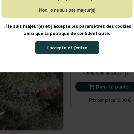
Non, je ne suis pas majeur(e)
5 graines
25
Je suis majeur(e) et j’accepte les paramètres des cookies
EXPÉD. 3-7 JOURS
ainsi que la politique de confidentialité.
1 graine
J’accepte et j’entre
6,00 €
Nombre de paquets :
Dans le panier
Prix par pièce:
6,00 €