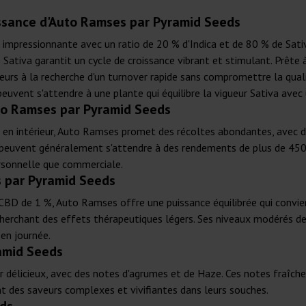
issance d'Auto Ramses par Pyramid Seeds
ressionnante avec un ratio de 20 % d'Indica et de 80 % de Sativa.
Sativa garantit un cycle de croissance vibrant et stimulant. Prête 
eurs à la recherche d'un turnover rapide sans compromettre la qual
 peuvent s'attendre à une plante qui équilibre la vigueur Sativa avec
to Ramses par Pyramid Seeds
 en intérieur, Auto Ramses promet des récoltes abondantes, avec 
rs peuvent généralement s'attendre à des rendements de plus de 45
ersonnelle que commerciale.
 par Pyramid Seeds
D de 1 %, Auto Ramses offre une puissance équilibrée qui convient 
cherchant des effets thérapeutiques légers. Ses niveaux modérés de
 en journée.
amid Seeds
r délicieux, avec des notes d'agrumes et de Haze. Ces notes fraîch
nt des saveurs complexes et vivifiantes dans leurs souches.