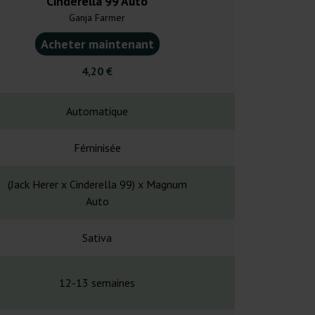
Cinderella 99 Auto
Hawaiian S
Ganja Farmer
Ganja F
Acheter maintenant
Acheter ma
4,20 €
5,60
Automatique
Automa
Féminisée
Fémin
(Jack Herer x Cinderella 99) x Magnum
Hawaiian Snow
Auto
Sativa
Sati
12-13 semaines
12-14 se