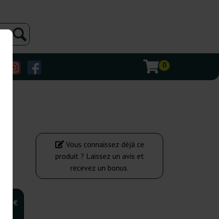
0
Vous connaissez déjà ce
produit ? Laissez un avis et
recevez un bonus.
,00 €