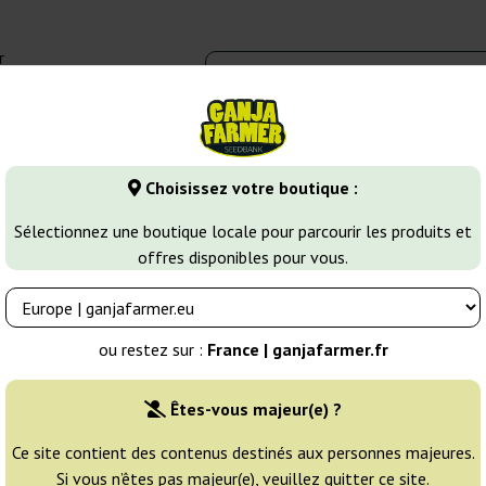
r
0 - 16:00
Banques de graines
Variétés de cannabis
Plus
Choisissez votre boutique :
ines de Cannabis Sativa
Auto Ramses
Sélectionnez une boutique locale pour parcourir les produits et
offres disponibles pour vous.
s
Éleveur:
Pyramid Seeds
ou restez sur :
France | ganjafarmer.fr
Emballage d'origine:
Êtes-vous majeur(e) ?
1 graine
6
Ce site contient des contenus destinés aux personnes majeures.
Si vous n’êtes pas majeur(e), veuillez quitter ce site.
EXPÉD. 24H