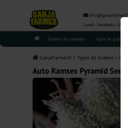
info@ganjafarmer.f
Lundi - Vendredi / 10:0
Graines de cannabis
Types de graines
GanjaFarmer.fr
Types de Graines
Gra
Auto Ramses Pyramid Seed