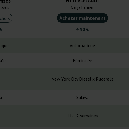
NY Diesel Auto
mses
Ganja Farmer
Seeds
Acheter maintenant
choix
 €
4,90 €
ique
Automatique
sée
Féminisée
New York City Diesel x Ruderalis
a
Sativa
11-12 semaines