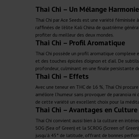
Thai Chi – Un Mélange Harmonie
Thai Chi par Ace Seeds est une variété féminisée 
raffinées de l’élite Kali China de quatrième génér
profiter du meilleur des deux mondes.
Thai Chi – Profil Aromatique
Thai Chi possède un profil aromatique complexe e
et des touches épicées d’oignon et d’ail. De subtil
profondeur, culminant en une finale persistante de 
Thai Chi – Effets
Avec une teneur en THC de 16 %, Thai Chi procure u
améliore l’humeur sans provoquer de paranoïa ni d
de cette variété un excellent choix pour la médita
Thai Chi – Avantages en Culture
Thai Chi convient aussi bien à la culture en intéri
SOG (Sea of Green) et la SCROG (Screen of Green) g
jusqu’à 45° de latitude, offrant de bonnes perfor