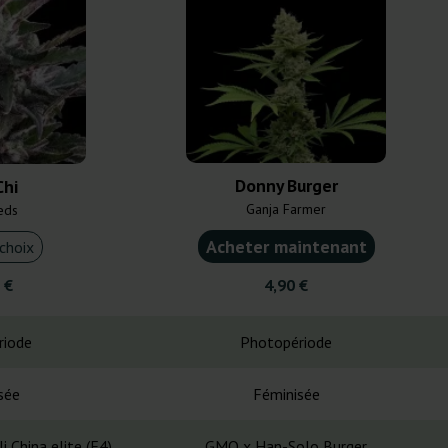
Donny Burger
Chi
Ganja Farmer
eds
Acheter maintenant
choix
 €
4,90 €
riode
Photopériode
sée
Féminisée
i China elite (F4)
GMO x Han-Solo Burger