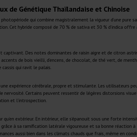
ux de Génétique Thaïlandaise et Chinoise
à photopériode qui combine magistralement la vigueur d’une pure sa
ation. Cet hybride composé de 70 % de sativa et 30 % d’indica offre
t captivant. Des notes dominantes de raisin aigre et de citron ast
s accents de bois vieilli, d’encens, de chocolat, de thé vert, de ment
cassis qui ravit le palais.
ne expérience cérébrale, propre et stimulante. Les utilisateurs peu
e nervosité. Certains peuvent ressentir de légères distorsions visu
tion et l’introspection.
eur qu’en extérieur. En intérieur, elle s’épanouit sous une forte int
râce à sa ramification latérale vigoureuse et sa bonne réaction à la
mances aussi bien dans les climats chauds que frais, même en condit