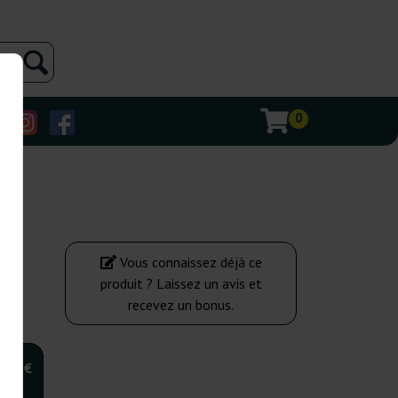
0
Vous connaissez déjà ce
produit ? Laissez un avis et
recevez un bonus.
,00 €