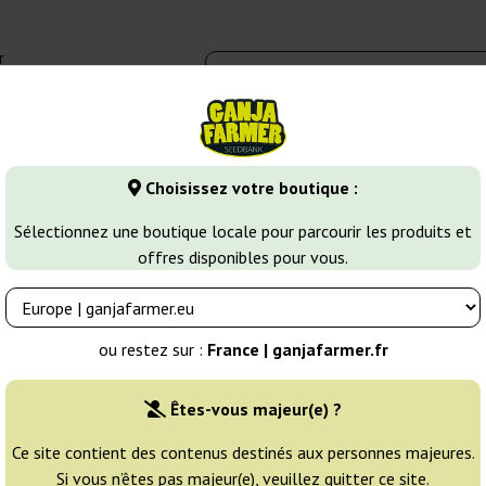
r
0 - 16:00
Banques de graines
Variétés de cannabis
Plus
Choisissez votre boutique :
ines de Cannabis Sativa
Thai Chi
Sélectionnez une boutique locale pour parcourir les produits et
offres disponibles pour vous.
Éleveur:
Ace Seeds
ou restez sur :
France | ganjafarmer.fr
Emballage d'origine:
Êtes-vous majeur(e) ?
1 graine
15
Ce site contient des contenus destinés aux personnes majeures.
Si vous n’êtes pas majeur(e), veuillez quitter ce site.
NON DISPONIBLE