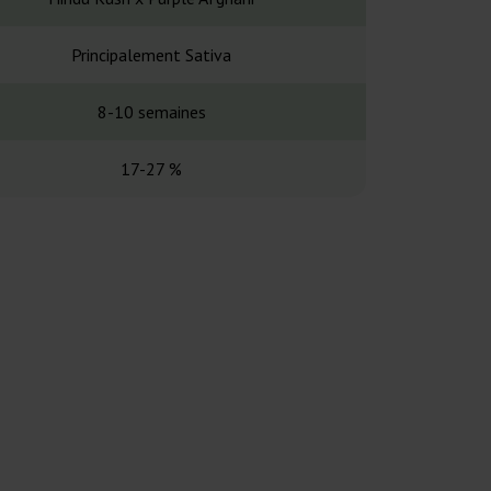
Principalement Sativa
Principalem
8-10 semaines
63-70 
17-27 %
Élev