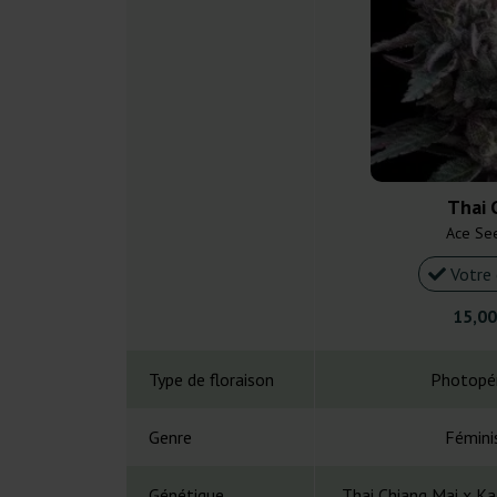
Thai 
Ace Se
Votre 
15,00
Type de floraison
Photopé
Genre
Fémini
Génétique
Thai Chiang Mai x Kal