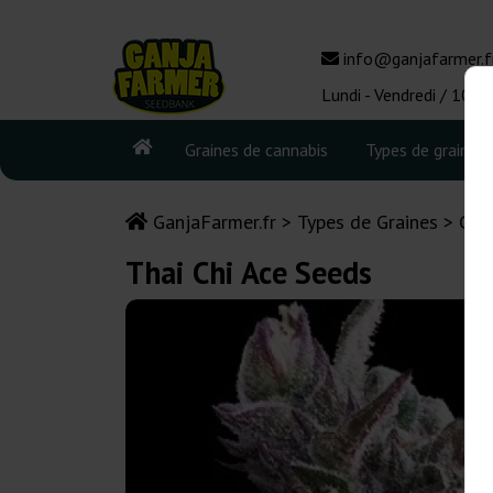
info@ganjafarmer.f
Lundi - Vendredi / 10:0
Graines de cannabis
Types de graines
GanjaFarmer.fr
Types de Graines
Gra
Thai Chi Ace Seeds