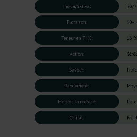
Indica/Sativa:
30/7
Floraison:
10-1
Teneur en THC:
16 %
Action:
Céréb
Saveur:
Frui
Rendement:
Moy
Mois de la récolte:
Fin 
Climat:
Froi