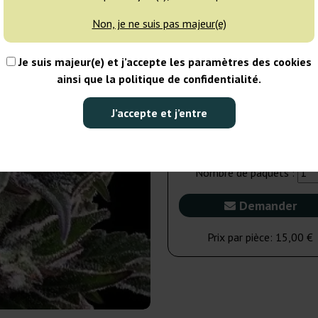
Non, je ne suis pas majeur(e)
5 graines
65
Je suis majeur(e) et j’accepte les paramètres des cookies
NON DISPONIBLE
ainsi que la politique de confidentialité.
1 graine
J’accepte et j’entre
15,00 €
Nombre de paquets :
Demander
Prix par pièce:
15,00 €