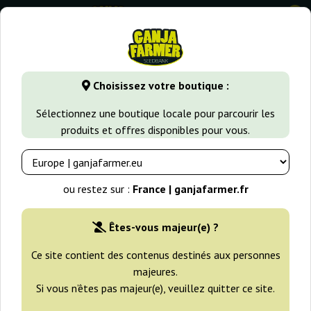
0
GanjaFarmer.fr
Variétés de Cannabis
Bubble Gum
Auto
Choisissez votre boutique :
Auto Bubble Female Seeds
Sélectionnez une boutique locale pour parcourir les
produits et offres disponibles pour vous.
ou restez sur :
France | ganjafarmer.fr
Êtes-vous majeur(e) ?
Ce site contient des contenus destinés aux personnes
majeures.
Si vous n’êtes pas majeur(e), veuillez quitter ce site.