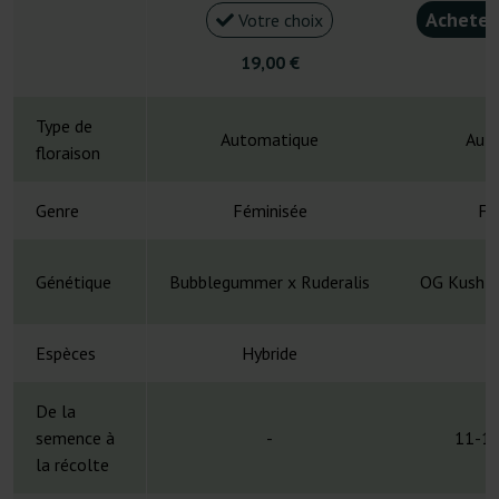
Acheter
Votre choix
19,00 €
4
Type de
Automatique
Aut
floraison
Genre
Féminisée
Fé
Génétique
Bubblegummer x Ruderalis
OG Kush x
Espèces
Hybride
H
De la
semence à
-
11-12
la récolte