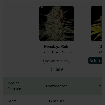
24
Himalaya Gold
Gan
Green House Seeds
Acheter
Votre choix
21,00 €
5
Type de
Photopériode
Phot
floraison
Genre
Féminisée
Fé