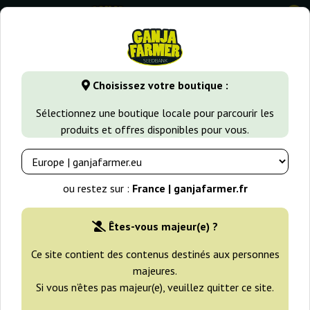
0
GanjaFarmer.fr
Types de Graines
Graines de Cannabis Indi
Choisissez votre boutique :
Himalaya Gold Green House Seeds
Sélectionnez une boutique locale pour parcourir les
produits et offres disponibles pour vous.
-25%
+gratisie
ou restez sur :
France | ganjafarmer.fr
Êtes-vous majeur(e) ?
Ce site contient des contenus destinés aux personnes
majeures.
Si vous n’êtes pas majeur(e), veuillez quitter ce site.