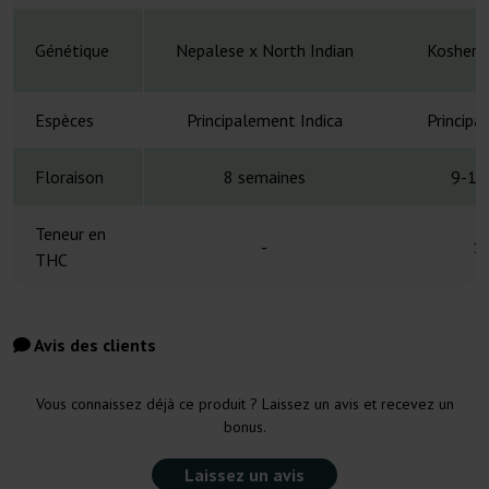
Génétique
Nepalese x North Indian
Kosher K
Espèces
Principalement Indica
Principa
Floraison
8 semaines
9-10
Teneur en
-
1
THC
Avis des clients
Vous connaissez déjà ce produit ? Laissez un avis et recevez un
bonus.
Laissez un avis