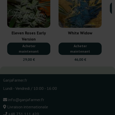
Eleven Roses Early
White Widow
Version
Acheter
Acheter
maintenant
maintenant
29,00 €
46,00 €
GanjaFarmer.fr
Lundi - Vendredi / 10:00 - 16:00
info@ganjafarmer.fr
Livraison internationale
+48 731 111 420