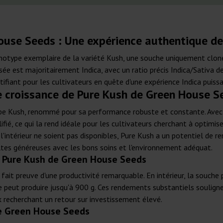
ouse Seeds : Une expérience authentique d
otype exemplaire de la variété Kush, une souche uniquement clon
sée est majoritairement Indica, avec un ratio précis Indica/Sativa 
fiant pour les cultivateurs en quête d'une expérience Indica puiss
e croissance de Pure Kush de Green House S
type Kush, renommé pour sa performance robuste et constante. Avec
fié, ce qui la rend idéale pour les cultivateurs cherchant à optimis
l'intérieur ne soient pas disponibles, Pure Kush a un potentiel de
ltes généreuses avec les bons soins et l'environnement adéquat.
e Pure Kush de Green House Seeds
h fait preuve d'une productivité remarquable. En intérieur, la souch
nte peut produire jusqu'à 900 g. Ces rendements substantiels soul
 recherchant un retour sur investissement élevé.
e Green House Seeds