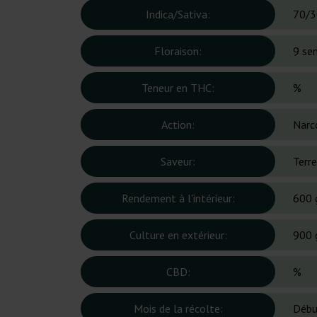
Indica/Sativa:
70/3
Floraison:
9 se
Teneur en THC:
%
Action:
Narc
Saveur:
Terre
Rendement à l'intérieur:
600 
Culture en extérieur:
900 
CBD:
%
Mois de la récolte:
Débu