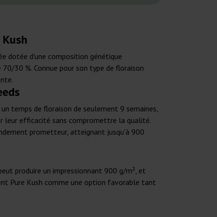
e Kush
ée dotée d'une composition génétique
de 70/30 %. Connue pour son type de floraison
ante.
eeds
 un temps de floraison de seulement 9 semaines,
er leur efficacité sans compromettre la qualité.
 rendement prometteur, atteignant jusqu'à 900
e peut produire un impressionnant 900 g/m², et
ignent Pure Kush comme une option favorable tant