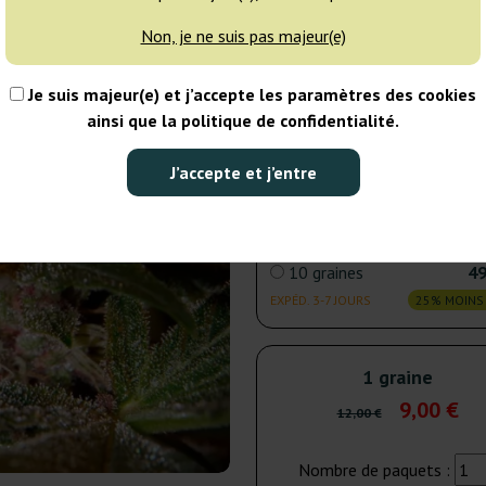
Non, je ne suis pas majeur(e)
3 graines
19
Je suis majeur(e) et j’accepte les paramètres des cookies
EXPÉD. 3-7 JOURS
25% MOINS
ainsi que la politique de confidentialité.
5 graines
27
J’accepte et j’entre
EXPÉD. 3-7 JOURS
25% MOINS
10 graines
49
EXPÉD. 3-7 JOURS
25% MOINS
1 graine
9,00 €
12,00 €
Nombre de paquets :