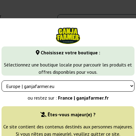
r
0 - 16:00
Banques de graines
Variétés de cannabis
Plus
Choisissez votre boutique :
Kush
Pure Kush
Sélectionnez une boutique locale pour parcourir les produits et
offres disponibles pour vous.
ds
Éleveur:
Green House Seeds
ou restez sur :
France | ganjafarmer.fr
Emballage d'origine:
Êtes-vous majeur(e) ?
1 graine
9
Ce site contient des contenus destinés aux personnes majeures.
Si vous n’êtes pas majeur(e), veuillez quitter ce site.
EXPÉD. 3-7 JOURS
25% MOINS