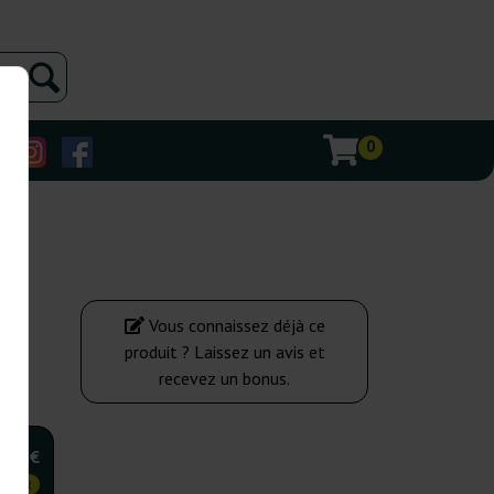
0
Vous connaissez déjà ce
produit ? Laissez un avis et
recevez un bonus.
,00 €
 CHER