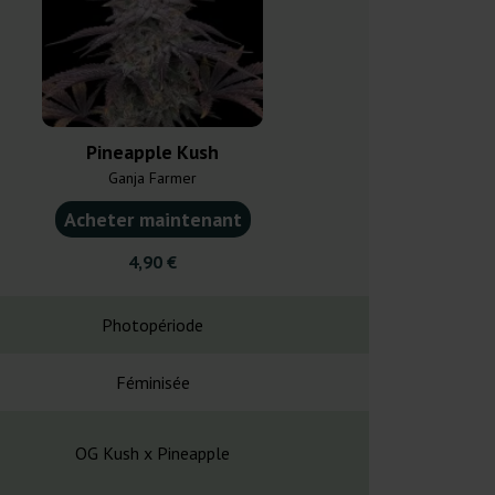
Pineapple Kush
Banana
Ganja Farmer
Ganja F
Acheter maintenant
Acheter ma
4,90 €
4,90
Photopériode
Photopé
Féminisée
Fémin
OG Kush x Pineapple
Ghost OG x 