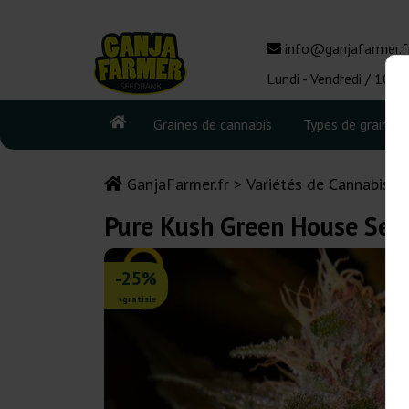
info@ganjafarmer.f
Lundi - Vendredi / 10:0
Graines de cannabis
Types de graines
GanjaFarmer.fr
Variétés de Cannabis
Pure Kush Green House See
-25%
+gratisie