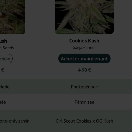
Cookies Kush
ush
Ganja Farmer
e Seeds
Acheter maintenant
choix
 €
4,90 €
riode
Photopériode
sée
Féminisée
one-only strain
Girl Scout Cookies x OG Kush