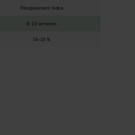
Principalement Indica
Principalem
8-10 semaines
8-10 se
16-18 %
17-2