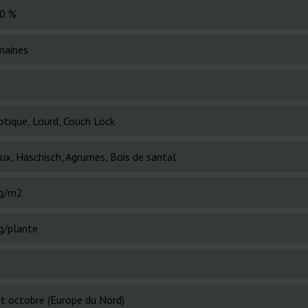
0 %
maines
otique, Lourd, Couch Lock
ux, Haschisch, Agrumes, Bois de santal
g/m2
g/plante
t octobre (Europe du Nord)