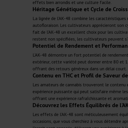
effets bien arrondis et une culture facile.
Héritage Génétique et Cycle de Crois
La lignée de l'AK-48 combine les caractéristiques
autofloraison. Les cultivateurs apprécieront son c
fait de l'AK-48 un excellent choix pour les culti
restent non spécifiées, les cultivateurs peuvent s
Potentiel de Rendement et Performanc
L'AK-48 démontre un fort potentiel de rendement, 
extérieur, cette variété peut donner entre 80 et 
offrant des retours généreux dans un délai court.
Contenu en THC et Profil de Saveur d
Les amateurs de cannabis trouveront le contenu en
expérience puissante qui peut satisfaire même les 
offrant une expérience rafraîchissante et aromatiq
Découvrez les Effets Équilibrés de l'
Les effets de l'AK-48 sont méticuleusement équili
occasions, que vous cherchiez à vous détendre apr