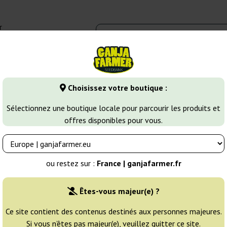
r
0 - 16:00
Banques de graines
Variétés de cannabis
Plus
Choisissez votre boutique :
AK47
AK-48
Sélectionnez une boutique locale pour parcourir les produits et
offres disponibles pour vous.
Éleveur:
Sagarmatha
ou restez sur :
France | ganjafarmer.fr
Emballage d'origine:
Êtes-vous majeur(e) ?
5 graines
50
Ce site contient des contenus destinés aux personnes majeures.
Si vous n’êtes pas majeur(e), veuillez quitter ce site.
EXPÉD. 3-7 JOURS