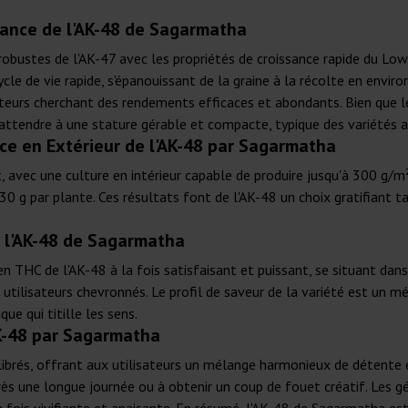
sance de l'AK-48 de Sagarmatha
 robustes de l'AK-47 avec les propriétés de croissance rapide du Lo
ycle de vie rapide, s'épanouissant de la graine à la récolte en envi
vateurs cherchant des rendements efficaces et abondants. Bien que 
'attendre à une stature gérable et compacte, typique des variétés a
e en Extérieur de l'AK-48 par Sagarmatha
avec une culture en intérieur capable de produire jusqu'à 300 g/m²
130 g par plante. Ces résultats font de l'AK-48 un choix gratifiant
e l'AK-48 de Sagarmatha
 THC de l'AK-48 à la fois satisfaisant et puissant, se situant dan
utilisateurs chevronnés. Le profil de saveur de la variété est un mél
ue qui titille les sens.
AK-48 par Sagarmatha
brés, offrant aux utilisateurs un mélange harmonieux de détente e
ès une longue journée ou à obtenir un coup de fouet créatif. Les gé