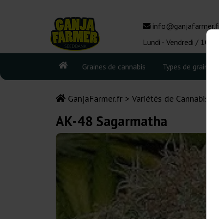
info@ganjafarmer.f
Lundi - Vendredi / 10:0
Graines de cannabis
Types de graines
GanjaFarmer.fr
Variétés de Cannabis
AK-48 Sagarmatha