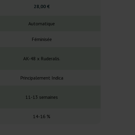
28,00 €
7,50
Automatique
Automa
Féminisée
Fémin
AK-48 x Ruderalis.
AK 47 Auto
Principalement Indica
Hybr
11-13 semaines
9 sema
14-16 %
21 