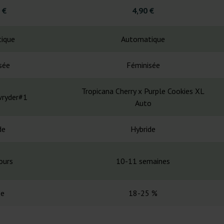
 €
4,90 €
ique
Automatique
sée
Féminisée
Tropicana Cherry x Purple Cookies XL
wryder#1
Auto
de
Hybride
ours
10-11 semaines
ée
18-25 %