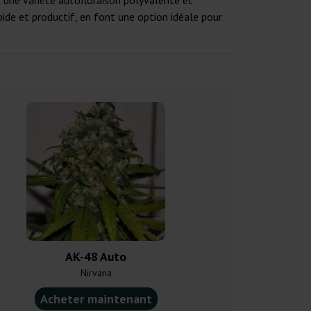
t une variété autofloraison polyvalente et
apide et productif, en font une option idéale pour
AK-48 Auto
Original 
Nirvana
Fast B
Acheter maintenant
Acheter ma