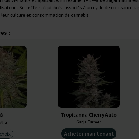
la fois vivifiante et apaisante. En résumé, l'AK-48 de Sagarmatha es
ilisateurs. Ses effets équilibrés, associés à un cycle de croissance r
ns leur culture et consommation de cannabis.
es :
Tropicanna Cherry Auto
48
Ganja Farmer
atha
Acheter maintenant
choix