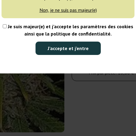
Non, je ne suis pas majeur(e)
5 graines
Je suis majeur(e) et j’accepte les paramètres des cookies
50,00 €
ainsi que la politique de confidentialité.
Nombre de paquets :
J’accepte et j’entre
Dans le panier
Prix par pièce:
10,00 €