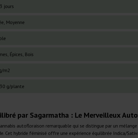
3 jours
ée, Moyenne
ble
mes, Épices, Bois
g/m2
30 g/plante
ilibré par Sagarmatha : Le Merveilleux Auto
annabis autofloraison remarquable qui se distingue par un mélange
. Cet hybride féminisé offre une expérience équilibrée Indica/Sati