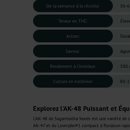
De la semence à la récolte:
56-6
Teneur en THC:
Élev
Action:
Dura
Saveur:
Agru
Rendement à l'intérieur:
300 
Culture en extérieur:
80-1
Explorez l'AK-48 Puissant et Équ
L'AK-48 de Sagarmatha Seeds est une variété de c
AK-47 et du Lowryder#1 compact à floraison rapide