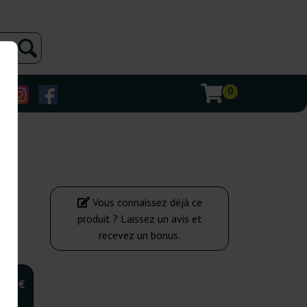
0
Vous connaissez déjà ce
produit ? Laissez un avis et
recevez un bonus.
,00 €