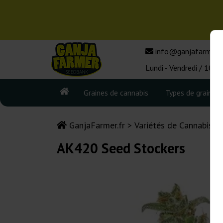
info@ganjafarmer.f
Lundi - Vendredi / 10:0
Graines de cannabis
Types de graines
GanjaFarmer.fr
Variétés de Cannabis
AK420 Seed Stockers