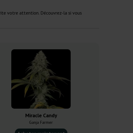
rite votre attention. Découvrez-la si vous
Miracle Candy
Lemon Ic
Ganja Farmer
Ganja F