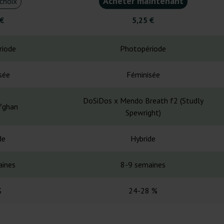
Acheter maintenant
choix
 €
5,25 €
riode
Photopériode
sée
Féminisée
DoSiDos x Mendo Breath f2 (Studly
fghan
Spewright)
de
Hybride
aines
8-9 semaines
%
24-28 %