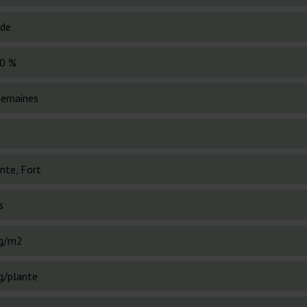
ide
0 %
semaines
nte, Fort
s
g/m2
g/plante