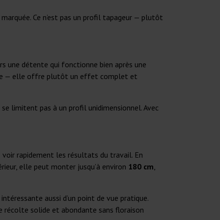
 marquée. Ce n’est pas un profil tapageur — plutôt
vers une détente qui fonctionne bien après une
te — elle offre plutôt un effet complet et
 se limitent pas à un profil unidimensionnel. Avec
e voir rapidement les résultats du travail. En
érieur, elle peut monter jusqu’à environ
180 cm
,
é intéressante aussi d’un point de vue pratique.
ne récolte solide et abondante sans floraison