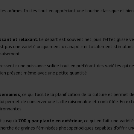
 les arômes fruités tout en appréciant une touche classique et bien
ssant et relaxant
. Le départ est souvent net, puis l’effet glisse 
’est pas une variété uniquement « canapé » ni totalement stimulan
apaisement.
ressentir une puissance solide tout en préférant des variétés qui ne
 bien présent même avec une petite quantité.
 semaines
, ce qui facilite la planification de la culture et permet d
i lui permet de conserver une taille raisonnable et contrôlée. En ext
vironnantes.
t jusqu’à
700 g par plante en extérieur
, ce qui en fait une variét
echerche de graines féminisées photopériodiques capables d’offrir u