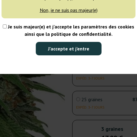
1 graine
8
Non, je ne suis pas majeur(e)
EXPÉD. 3-7 JOURS
Je suis majeur(e) et j’accepte les paramètres des cookies
3 graines
17
ainsi que la politique de confidentialité.
EXPÉD.
J’accepte et j’entre
AUJOURD’HUI
5 graines
25
EXPÉD. 3-7 JOURS
25 graines
87
EXPÉD. 3-7 JOURS
3 graines