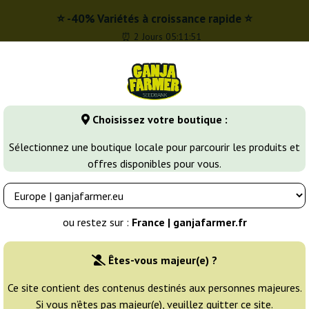
⭐ -40% Variétés à croissance rapide ⭐
⏰ 2 Jours 05:11:50
r
0 - 16:00
Choisissez votre boutique :
Banques de graines
Variétés de cannabis
Plus
Sélectionnez une boutique locale pour parcourir les produits et
offres disponibles pour vous.
AK47
AK420
ou restez sur :
France | ganjafarmer.fr
Éleveur:
Seed Stockers
Êtes-vous majeur(e) ?
Emballage d'origine:
Ce site contient des contenus destinés aux personnes majeures.
Si vous n’êtes pas majeur(e), veuillez quitter ce site.