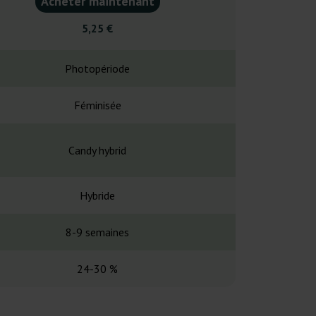
Acheter maintenant
Acheter ma
5,25 €
5,25
Photopériode
Photopé
Féminisée
Fémin
Candy hybrid
Lemon Tree ×
Hybride
Hybr
8-9 semaines
8-9 sem
24-30 %
20-2