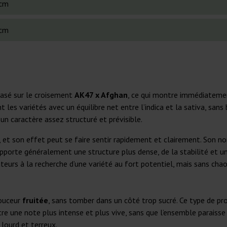
cm
cm
basé sur le croisement
AK47 x Afghan
, ce qui montre immédiatement
 les variétés avec un équilibre net entre l’indica et la sativa, san
n caractère assez structuré et prévisible.
e, et son effet peut se faire sentir rapidement et clairement. Son no
pporte généralement une structure plus dense, de la stabilité et une
teurs à la recherche d’une variété au fort potentiel, mais sans chaos
douceur
fruitée
, sans tomber dans un côté trop sucré. Ce type de pr
re une note plus intense et plus vive, sans que l’ensemble paraisse p
 lourd et terreux.