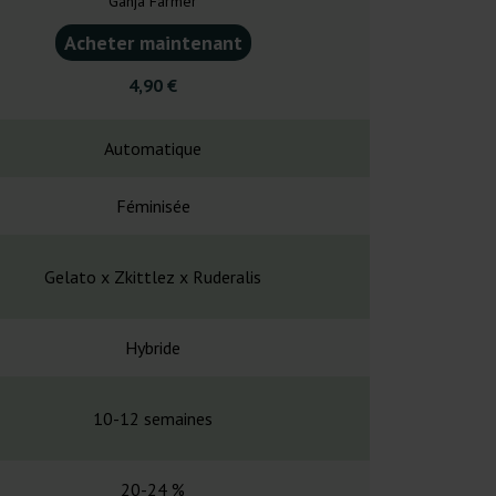
Ganja Farmer
Ganja F
Acheter maintenant
Acheter ma
4,90 €
4,20
Automatique
Automa
Féminisée
Fémin
Gelato x Zkittlez x Ruderalis
NYC Diesel x
Hybride
Hybr
10-12 semaines
10-12 se
20-24 %
20-2