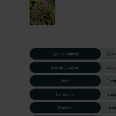
Type de variété:
Auto
Type de floraison:
Auto
Genre:
Fémi
Génétique:
Bubbl
Espèces:
Hybr