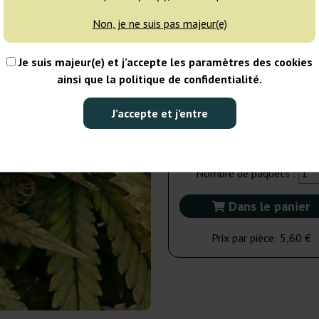
Non, je ne suis pas majeur(e)
10 graines
50
Je suis majeur(e) et j’accepte les paramètres des cookies
EXPÉD. 3-7 JOURS
ainsi que la politique de confidentialité.
5 graines
J’accepte et j’entre
28,00 €
Nombre de paquets :
Dans le panier
Prix par pièce:
5,60 €