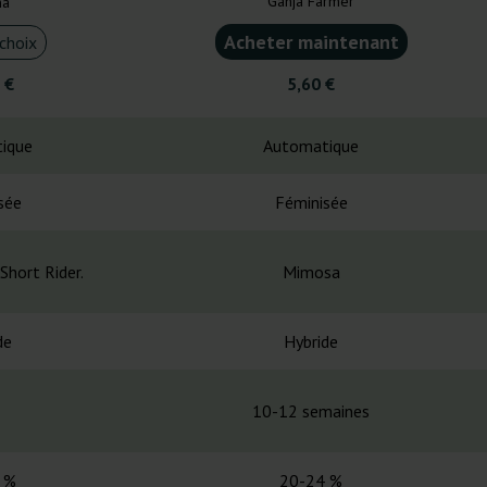
Ganja Farmer
na
Acheter maintenant
choix
 €
5,60 €
ique
Automatique
sée
Féminisée
Short Rider.
Mimosa
de
Hybride
10-12 semaines
 %
20-24 %