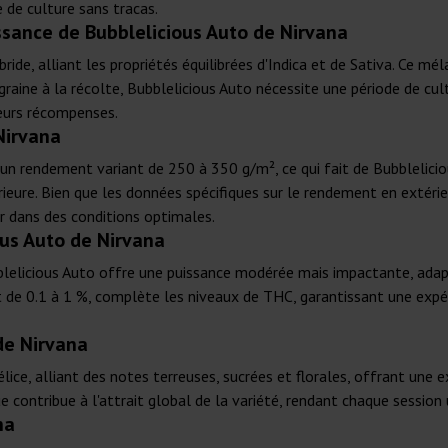
 de culture sans tracas.
ssance de Bubblelicious Auto de Nirvana
ride, alliant les propriétés équilibrées d'Indica et de Sativa. Ce 
raine à la récolte, Bubblelicious Auto nécessite une période de cul
leurs récompenses.
Nirvana
à un rendement variant de 250 à 350 g/m², ce qui fait de Bubblelicio
ieure. Bien que les données spécifiques sur le rendement en extérie
er dans des conditions optimales.
us Auto de Nirvana
elicious Auto offre une puissance modérée mais impactante, adaptée 
nt de 0.1 à 1 %, complète les niveaux de THC, garantissant une exp
de Nirvana
lice, alliant des notes terreuses, sucrées et florales, offrant une e
contribue à l'attrait global de la variété, rendant chaque session 
na