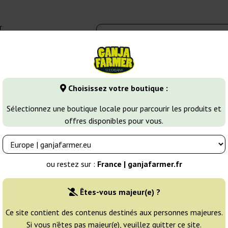
r
0 - 16:00
Banques de graines
Variétés de cannabis
Plus
Choisissez votre boutique :
Bubble Gum
Bubblelicious Auto
Sélectionnez une boutique locale pour parcourir les produits et
offres disponibles pour vous.
Éleveur:
Nirvana
ou restez sur :
France | ganjafarmer.fr
Emballage d'origine:
Êtes-vous majeur(e) ?
5 graines
28
Ce site contient des contenus destinés aux personnes majeures.
Si vous n’êtes pas majeur(e), veuillez quitter ce site.
EXPÉD. 3-7 JOURS