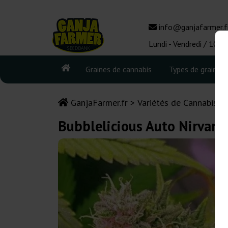
info@ganjafarmer.f
Lundi - Vendredi / 10:0
Graines de cannabis
Types de graines
GanjaFarmer.fr
Variétés de Cannabis
Bubblelicious Auto Nirvana