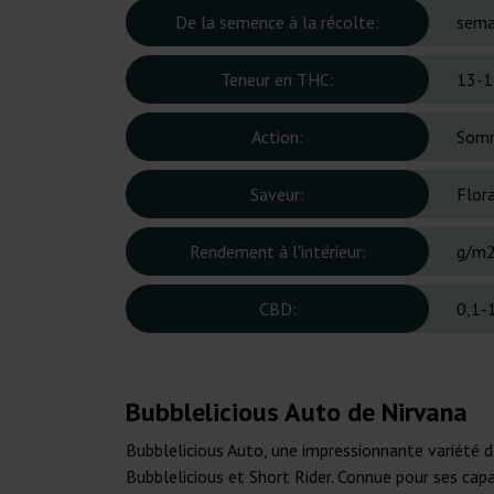
De la semence à la récolte:
sema
Teneur en THC:
13-1
Action:
Somm
Saveur:
Flora
Rendement à l'intérieur:
g/m
CBD:
0,1-
Bubblelicious Auto de Nirvana
Bubblelicious Auto, une impressionnante variété de
Bubblelicious et Short Rider. Connue pour ses capa