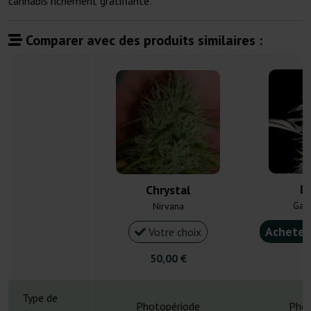
cannabis richement gratifiante.
Comparer avec des produits similaires :
Bi
Chrystal
Gan
Nirvana
Acheter
Votre choix
50,00 €
4
Type de
Photopériode
Phot