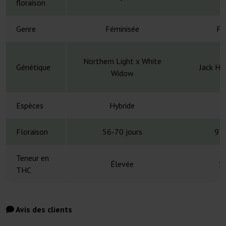
floraison
Genre
Féminisée
Fé
Northern Light x White
Génétique
Jack He
Widow
Espèces
Hybride
H
Floraison
56-70 jours
9 s
Teneur en
Élevée
1
THC
Avis des clients