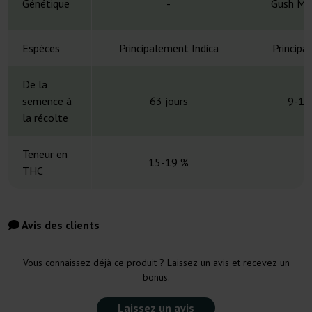
Génétique
-
Gush Min
Espèces
Principalement Indica
Principa
De la
semence à
63 jours
9-10
la récolte
Teneur en
15-19 %
THC
Avis des clients
Vous connaissez déjà ce produit ? Laissez un avis et recevez un
bonus.
Laissez un avis