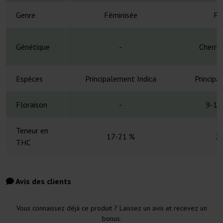
Genre
Féminisée
Fé
Génétique
-
Cherry 
Espèces
Principalement Indica
Principa
Floraison
-
9-10
Teneur en
17-21 %
2
THC
Avis des clients
Vous connaissez déjà ce produit ? Laissez un avis et recevez un
bonus.