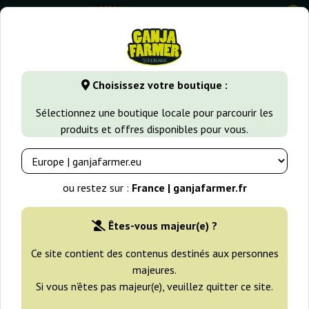
0
GanjaFarmer.fr
Types de Graines
Graines de Cannabis Indi
Choisissez votre boutique :
Lucid Bolt Paradise Seeds
Sélectionnez une boutique locale pour parcourir les
produits et offres disponibles pour vous.
-25%
+gratisie
ou restez sur :
France | ganjafarmer.fr
Êtes-vous majeur(e) ?
Ce site contient des contenus destinés aux personnes
majeures.
Si vous n’êtes pas majeur(e), veuillez quitter ce site.