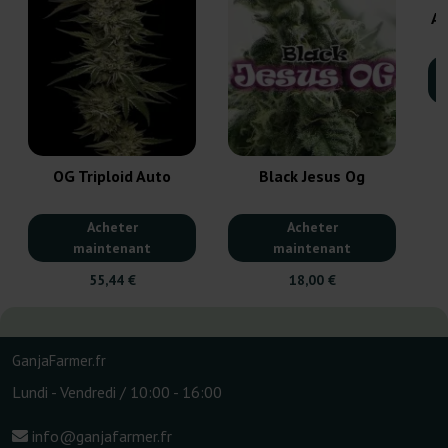
Ac
OG Triploid Auto
Black Jesus Og
Acheter
Acheter
maintenant
maintenant
55,44 €
18,00 €
GanjaFarmer.fr
Lundi - Vendredi / 10:00 - 16:00
info@ganjafarmer.fr