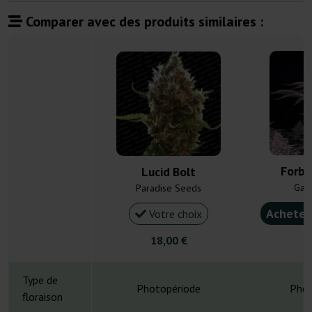
Comparer avec des produits similaires :
Forbi
Lucid Bolt
Gan
Paradise Seeds
Acheter
Votre choix
18,00 €
4
Type de
Photopériode
Phot
floraison