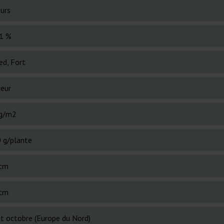
ours
1 %
ed, Fort
eur
g/m2
 g/plante
cm
cm
t octobre (Europe du Nord)