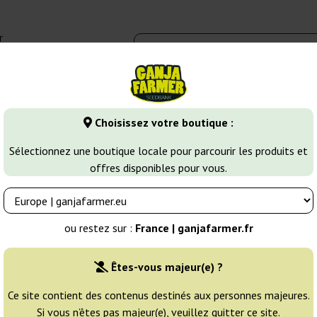
r
0 - 16:00
Banques de graines
Variétés de cannabis
Plus
Choisissez votre boutique :
ines de Cannabis Féminisées
Opium
Sélectionnez une boutique locale pour parcourir les produits et
offres disponibles pour vous.
Éleveur:
Paradise Seeds
ou restez sur :
France | ganjafarmer.fr
Emballage d'origine:
Êtes-vous majeur(e) ?
3 graines
20
Ce site contient des contenus destinés aux personnes majeures.
Si vous n’êtes pas majeur(e), veuillez quitter ce site.
NON DISPONIBLE
25% MOINS