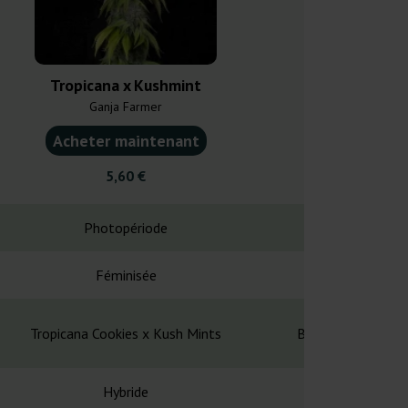
Tropicana x Kushmint
Moscow Bl
Ganja Farmer
Kalashniko
Acheter maintenant
Acheter ma
5,60 €
24,0
Photopériode
Photopé
Féminisée
Fémin
Tropicana Cookies x Kush Mints
Blueberry x Secre
Hybride
Hybr