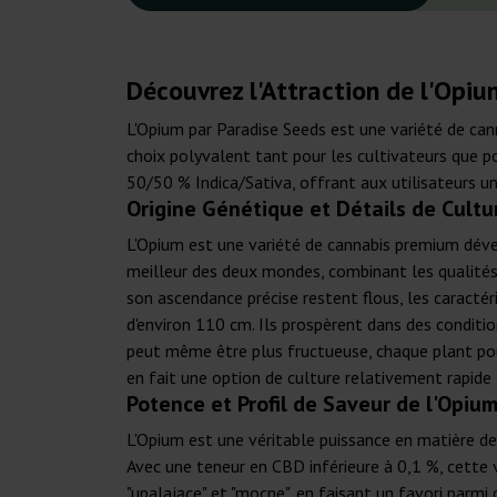
Découvrez l'Attraction de l'Opi
L'Opium par Paradise Seeds est une variété de can
choix polyvalent tant pour les cultivateurs que p
50/50 % Indica/Sativa, offrant aux utilisateurs un
Origine Génétique et Détails de Cultu
L'Opium est une variété de cannabis premium dévelo
meilleur des deux mondes, combinant les qualités s
son ascendance précise restent flous, les caractér
d'environ 110 cm. Ils prospèrent dans des conditi
peut même être plus fructueuse, chaque plant pouv
en fait une option de culture relativement rapide
Potence et Profil de Saveur de l'Opiu
L'Opium est une véritable puissance en matière de
Avec une teneur en CBD inférieure à 0,1 %, cette 
"upalające" et "mocne", en faisant un favori parmi