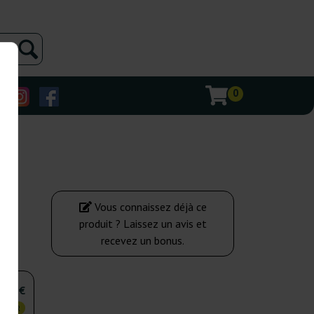
0
Vous connaissez déjà ce
produit ? Laissez un avis et
recevez un bonus.
,25 €
 CHER