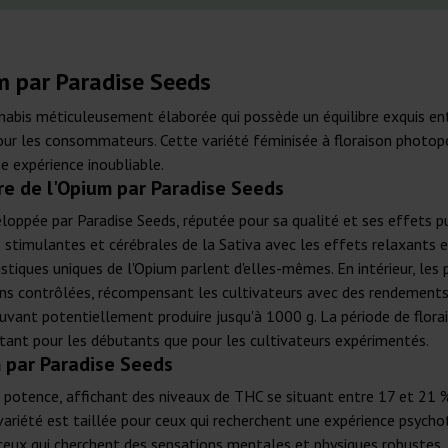
um par Paradise Seeds
nabis méticuleusement élaborée qui possède un équilibre exquis ent
our les consommateurs. Cette variété féminisée à floraison photopé
e expérience inoubliable.
re de l'Opium par Paradise Seeds
ppée par Paradise Seeds, réputée pour sa qualité et ses effets puis
timulantes et cérébrales de la Sativa avec les effets relaxants et 
istiques uniques de l'Opium parlent d'elles-mêmes. En intérieur, le
ons contrôlées, récompensant les cultivateurs avec des rendements 
ant potentiellement produire jusqu'à 1000 g. La période de florais
 tant pour les débutants que pour les cultivateurs expérimentés.
m par Paradise Seeds
 potence, affichant des niveaux de THC se situant entre 17 et 21 %
variété est taillée pour ceux qui recherchent une expérience psych
 ceux qui cherchent des sensations mentales et physiques robustes. 