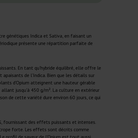
re génétiques Indica et Sativa, en faisant un
riodique présente une répartition parfaite de
sants. En tant qu'hybride équilibré, elle offre le
apaisants de l'Indica. Bien que les détails sur
s plants d'Opium atteignent une hauteur gérable
allant jusqu'à 450 g/m². La culture en extérieur
on de cette variété dure environ 60 jours, ce qui
, fournissant des effets puissants et intenses.
otrope forte. Les effets sont décrits comme
Le profil de saveur de l'Opium est tout aussi