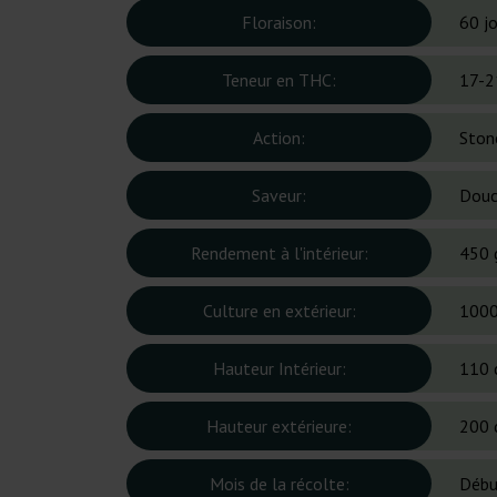
Floraison:
60 j
Teneur en THC:
17-2
Action:
Ston
Saveur:
Douc
Rendement à l'intérieur:
450 
Culture en extérieur:
1000
Hauteur Intérieur:
110 
Hauteur extérieure:
200 
Mois de la récolte:
Débu