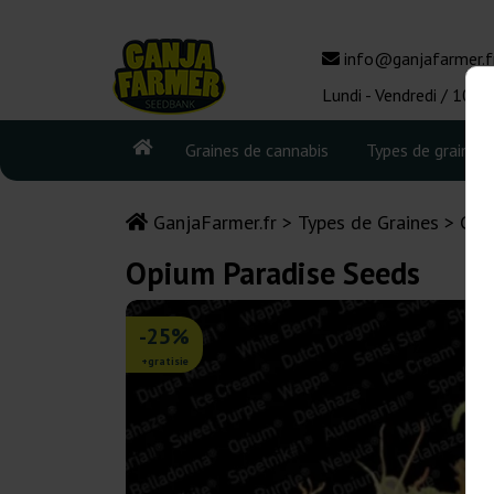
info@ganjafarmer.f
Lundi - Vendredi / 10:0
Graines de cannabis
Types de graines
GanjaFarmer.fr
Types de Graines
Gra
Opium Paradise Seeds
-25%
+gratisie