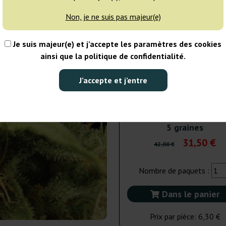
Non, je ne suis pas majeur(e)
5 graines
31
Je suis majeur(e) et j’accepte les paramètres des cookies
EXPÉD. 3-7 JOURS
25% MOINS
ainsi que la politique de confidentialité.
10 graines
58
J’accepte et j’entre
NON DISPONIBLE
25% MOINS
5 graines
31,50 €
42,00 €
Nombre de paquets :
Dans le panier
Prix par pièce:
6,30 €