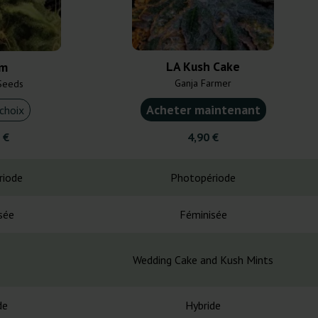
LA Kush Cake
um
Ganja Farmer
Seeds
Acheter maintenant
choix
 €
4,90 €
riode
Photopériode
sée
Féminisée
Wedding Cake and Kush Mints
de
Hybride