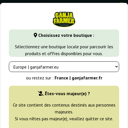
0
GanjaFarmer.fr
Variétés de Cannabis
Blueberry
White B
Choisissez votre boutique :
White Berry Paradise Seeds
Sélectionnez une boutique locale pour parcourir les
produits et offres disponibles pour vous.
-25%
+gratisie
ou restez sur :
France | ganjafarmer.fr
Êtes-vous majeur(e) ?
Ce site contient des contenus destinés aux personnes
majeures.
Si vous n’êtes pas majeur(e), veuillez quitter ce site.