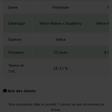
Genre
Féminisée
Fé
Génétique
White Widow x Blueberry
White Wi
Espèces
Indica
Floraison
50 jours
8-9 
Teneur en
18-22 %
1
THC
Avis des clients
Vous connaissez déjà ce produit ? Laissez un avis et recevez un
bonus.