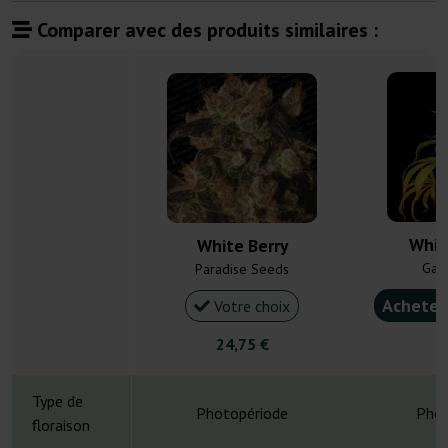
Comparer avec des produits similaires :
Whit
White Berry
Gan
Paradise Seeds
Acheter
Votre choix
24,75 €
4
Type de
Photopériode
Phot
floraison