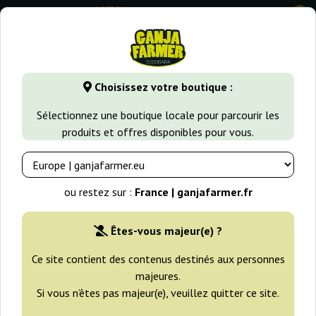
0
GanjaFarmer.fr
Variétés de Cannabis
Critical
Critical 4
Choisissez votre boutique :
Critical 47 Express Positronics
Sélectionnez une boutique locale pour parcourir les
produits et offres disponibles pour vous.
ou restez sur :
France | ganjafarmer.fr
Êtes-vous majeur(e) ?
Ce site contient des contenus destinés aux personnes
majeures.
Si vous n’êtes pas majeur(e), veuillez quitter ce site.