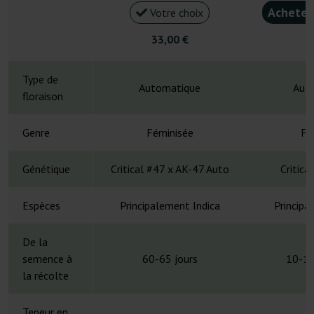
Acheter
Votre choix
33,00 €
4
Type de
Automatique
Aut
floraison
Genre
Féminisée
Fé
Génétique
Critical #47 x AK-47 Auto
Critica
Espèces
Principalement Indica
Principa
De la
semence à
60-65 jours
10-11
la récolte
Teneur en