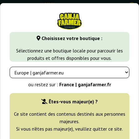
0
GanjaFarmer.fr
Variétés de Cannabis
Amnesia Haze
Amn
Choisissez votre boutique :
Amnesia Mistery Positronics
Sélectionnez une boutique locale pour parcourir les
produits et offres disponibles pour vous.
ou restez sur :
France | ganjafarmer.fr
Êtes-vous majeur(e) ?
Ce site contient des contenus destinés aux personnes
majeures.
Si vous n’êtes pas majeur(e), veuillez quitter ce site.