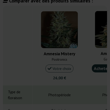
Comparer avec des produits similaires :
Amne
Amnesia Mistery
Gan
Positronics
Acheter
Votre choix
26,00 €
3
Type de
Photopériode
Phot
floraison