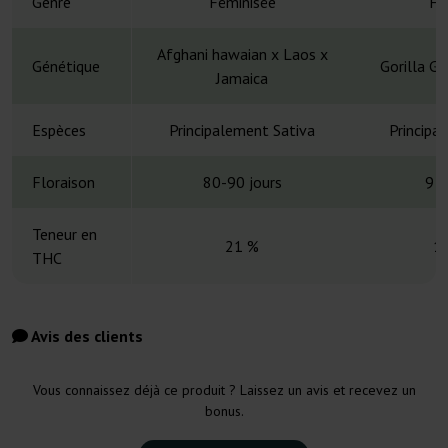
Genre
Féminisée
Fé
Afghani hawaian x Laos x
Génétique
Gorilla G
Jamaica
Espèces
Principalement Sativa
Principa
Floraison
80-90 jours
9 s
Teneur en
21 %
1
THC
Avis des clients
Vous connaissez déjà ce produit ? Laissez un avis et recevez un
bonus.