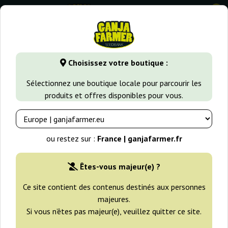
0
GanjaFarmer.fr
Variétés de Cannabis
White Widow
Whi
Choisissez votre boutique :
White Widow Automatic Royal
Sélectionnez une boutique locale pour parcourir les
Queen Seeds
produits et offres disponibles pour vous.
-25%
+gratisie
ou restez sur :
France | ganjafarmer.fr
Êtes-vous majeur(e) ?
Ce site contient des contenus destinés aux personnes
majeures.
Si vous n’êtes pas majeur(e), veuillez quitter ce site.