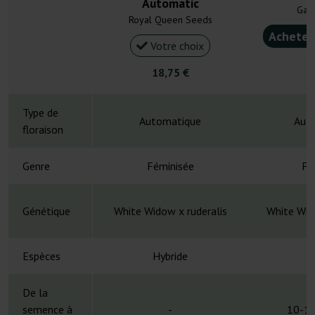
Automatic
Gan
Royal Queen Seeds
Acheter
Votre choix
4
18,75 €
Type de
Automatique
Aut
floraison
Genre
Féminisée
Fé
Génétique
White Widow x ruderalis
White Wid
Espèces
Hybride
H
De la
semence à
-
10-12