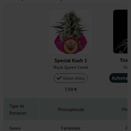
Tria
Special Kush 1
Gan
Royal Queen Seeds
Acheter
Votre choix
7,50 €
4
Type de
Photopériode
Phot
floraison
Genre
Féminisée
Fé