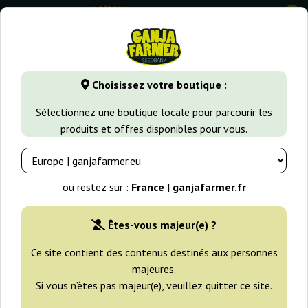
0
GanjaFarmer.fr
Variétés de Cannabis
Kush
Special Kush
Choisissez votre boutique :
Special Kush 1 Royal Queen Seeds
Sélectionnez une boutique locale pour parcourir les
produits et offres disponibles pour vous.
-25%
+gratisie
ou restez sur :
France | ganjafarmer.fr
Êtes-vous majeur(e) ?
Ce site contient des contenus destinés aux personnes
majeures.
Si vous n’êtes pas majeur(e), veuillez quitter ce site.