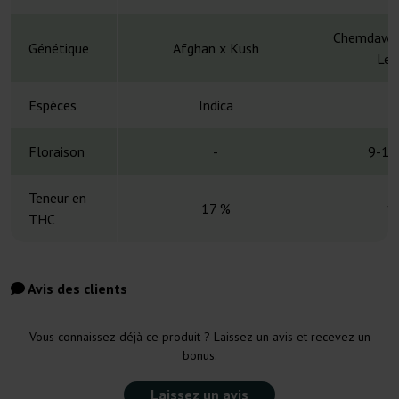
Chemdawg 
Génétique
Afghan x Kush
Lem
Espèces
Indica
Floraison
-
9-10
Teneur en
17 %
1
THC
Avis des clients
Vous connaissez déjà ce produit ? Laissez un avis et recevez un
bonus.
Laissez un avis