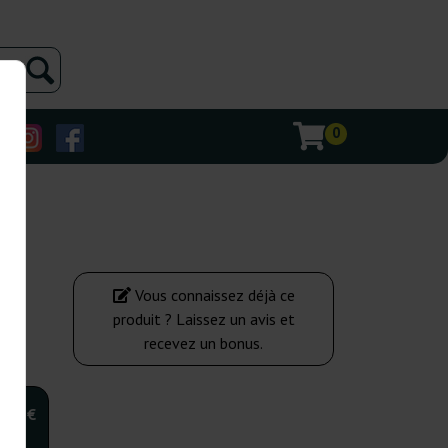
0
Vous connaissez déjà ce
produit ? Laissez un avis et
recevez un bonus.
,00 €