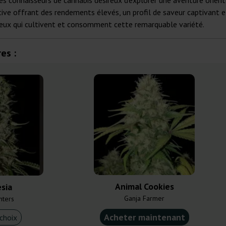
es connaisseurs de cannabis désireux d'explorer une aventure orient
ctive offrant des rendements élevés, un profil de saveur captivant e
ceux qui cultivent et consomment cette remarquable variété.
es :
Animal Cookies
sia
Ganja Farmer
nters
Acheter maintenant
choix