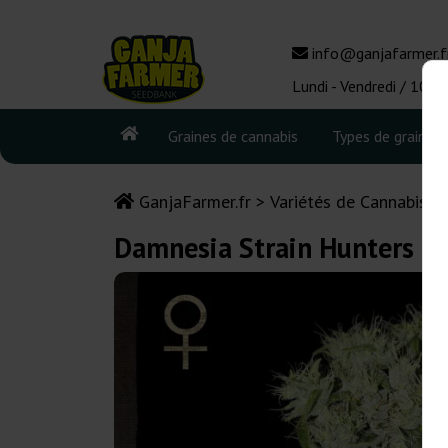
info@ganjafarmer.f
Lundi - Vendredi / 10:0
Graines de cannabis
Types de graines
GanjaFarmer.fr
Variétés de Cannabis
Damnesia Strain Hunters