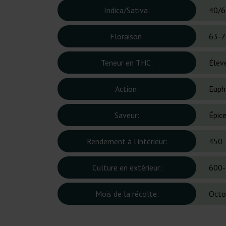
Indica/Sativa:
40/6
Floraison:
63-7
Teneur en THC:
Élev
Action:
Eupho
Saveur:
Épice
Rendement à l'intérieur:
450-
Culture en extérieur:
600-
Mois de la récolte:
Octo