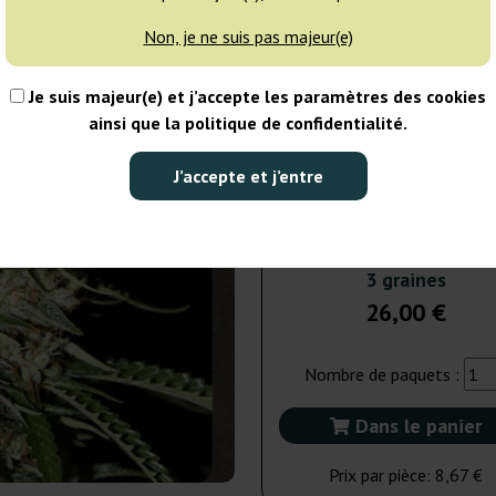
Non, je ne suis pas majeur(e)
5 graines
37
Je suis majeur(e) et j’accepte les paramètres des cookies
EXPÉD. 3-7 JOURS
ainsi que la politique de confidentialité.
10 graines
66
J’accepte et j’entre
EXPÉD. 3-7 JOURS
3 graines
26,00 €
Nombre de paquets :
Dans le panier
Prix par pièce:
8,67 €