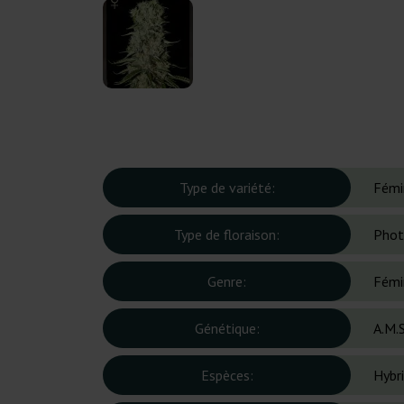
Type de variété:
Fémi
Type de floraison:
Phot
Genre:
Fémi
Génétique:
A.M.
Espèces:
Hybr