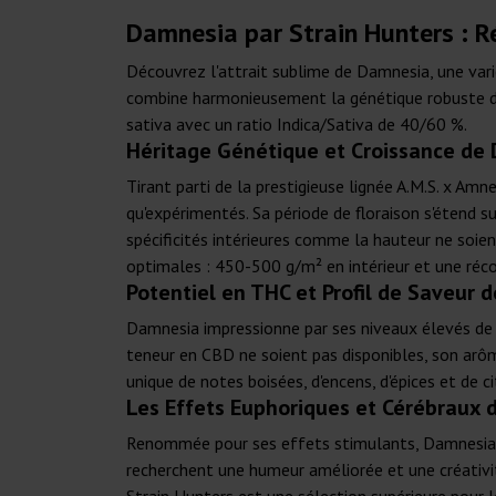
Damnesia par Strain Hunters : R
Découvrez l'attrait sublime de Damnesia, une vari
combine harmonieusement la génétique robuste de 
sativa avec un ratio Indica/Sativa de 40/60 %.
Héritage Génétique et Croissance de 
Tirant parti de la prestigieuse lignée A.M.S. x A
qu'expérimentés. Sa période de floraison s'étend s
spécificités intérieures comme la hauteur ne soie
optimales : 450-500 g/m² en intérieur et une réc
Potentiel en THC et Profil de Saveur 
Damnesia impressionne par ses niveaux élevés de 
teneur en CBD ne soient pas disponibles, son arô
unique de notes boisées, d'encens, d'épices et de 
Les Effets Euphoriques et Cérébraux
Renommée pour ses effets stimulants, Damnesia pro
recherchent une humeur améliorée et une créativi