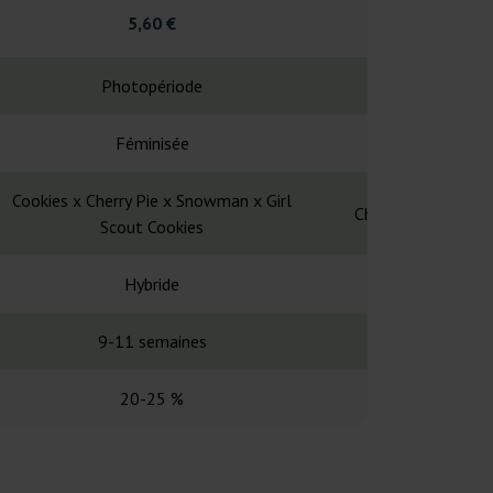
5,60 €
21,0
Photopériode
Photopé
Féminisée
Fémin
Cookies x Cherry Pie x Snowman x Girl
Chemdawg × Carib
Scout Cookies
Hybride
Hybr
9-11 semaines
9-10 se
20-25 %
-