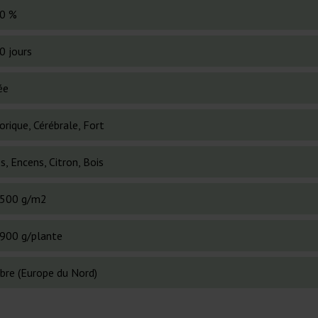
0 %
0 jours
ée
rique, Cérébrale, Fort
s, Encens, Citron, Bois
500 g/m2
900 g/plante
bre (Europe du Nord)