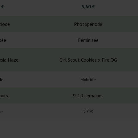
 €
5,60 €
riode
Photopériode
sée
Féminisée
esia Haze
Girl Scout Cookies x Fire OG
de
Hybride
ours
9-10 semaines
ée
27 %