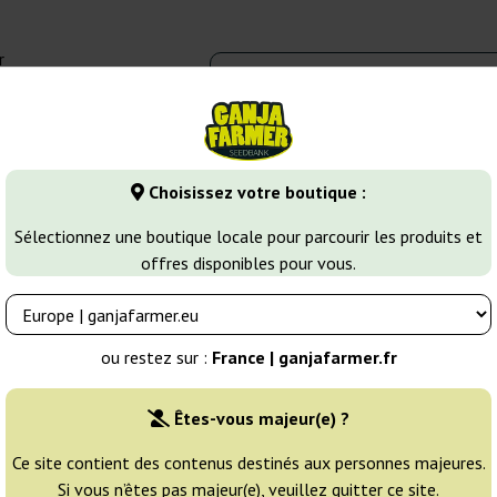
r
0 - 16:00
Banques de graines
Variétés de cannabis
Plus
Choisissez votre boutique :
Amnesia Haze
Damnesia
Sélectionnez une boutique locale pour parcourir les produits et
offres disponibles pour vous.
Éleveur:
Strain Hunters
ou restez sur :
France | ganjafarmer.fr
Emballage d'origine:
Êtes-vous majeur(e) ?
3 graines
26
Ce site contient des contenus destinés aux personnes majeures.
Si vous n’êtes pas majeur(e), veuillez quitter ce site.
EXPÉD. 3-7 JOURS