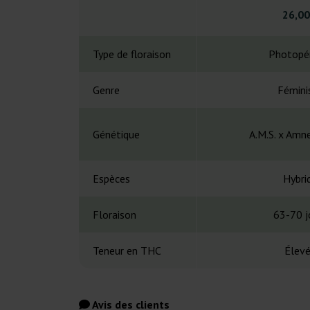
26,00
Type de floraison
Photopé
Genre
Fémini
Génétique
A.M.S. x Amn
Espèces
Hybri
Floraison
63-70 j
Teneur en THC
Élev
Avis des clients