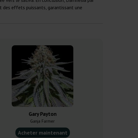
ée vers le sativa. En conclusion, Damnesia par
t des effets puissants, garantissant une
Gary Payton
Chembe
Ganja Farmer
White L
Acheter maintenant
Acheter ma