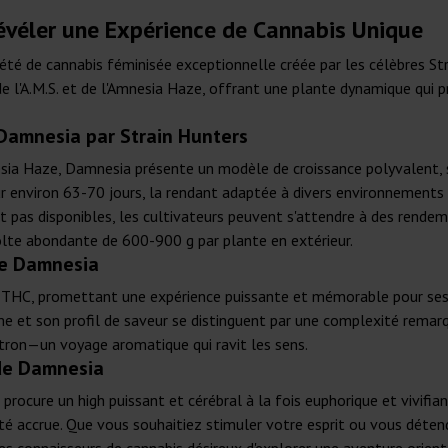
évéler une Expérience de Cannabis Unique
été de cannabis féminisée exceptionnelle créée par les célèbres St
l'A.M.S. et de l'Amnesia Haze, offrant une plante dynamique qui p
Damnesia par Strain Hunters
mnesia Haze, Damnesia présente un modèle de croissance polyvalent, 
ur environ 63-70 jours, la rendant adaptée à divers environnements d
nt pas disponibles, les cultivateurs peuvent s'attendre à des rend
olte abondante de 600-900 g par plante en extérieur.
de Damnesia
THC, promettant une expérience puissante et mémorable pour ses ut
me et son profil de saveur se distinguent par une complexité rema
citron—un voyage aromatique qui ravit les sens.
 de Damnesia
cure un high puissant et cérébral à la fois euphorique et vivifiant
té accrue. Que vous souhaitiez stimuler votre esprit ou vous déten